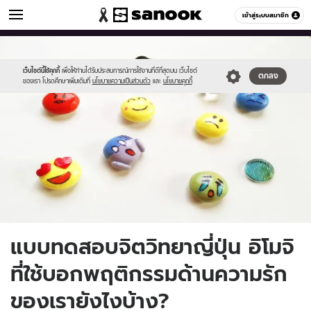
ดูดวง
เข้าสู่ระบบสมาชิก
หมวดอื่นๆ
//s.isanook.com/ho/0/ud/45/228089/emoji-
Sanook
//s.isanook.com/sr/0/images/logo-
600
60
set-
new-
1536x1152.jpg
sanook.png
เว็บไซต์นี้ใช้คุกกี้
เพื่อให้ท่านได้รับประสบการณ์การใช้งานที่ดีที่สุดบน เว็บไซต์
ตกลง
ของเรา โปรดศึกษาเพิ่มเติมที่
นโยบายความเป็นส่วนตัว
และ
นโยบายคุกกี้
แบบทดสอบจิตวิทยาญี่ปุ่น อิโมจิ
ที่ใช้บอกพฤติกรรมด้านความรัก
ของเรายังไงบ้าง?