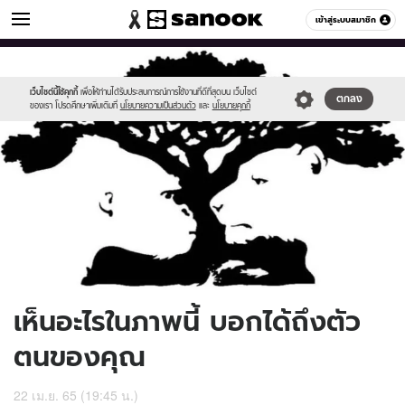
ดูดวง
เข้าสู่ระบบสมาชิก
หมวดอื่นๆ
//s.isanook.com/ho/0/ud/45/227941/test-
Sanook
//s.isanook.com/sr/0/images/logo-
600
60
test-
new-
600x423-
sanook.png
เว็บไซต์นี้ใช้คุกกี้
เพื่อให้ท่านได้รับประสบการณ์การใช้งานที่ดีที่สุดบน เว็บไซต์
ตกลง
ของเรา โปรดศึกษาเพิ่มเติมที่
นโยบายความเป็นส่วนตัว
และ
นโยบายคุกกี้
1.jpg
เห็นอะไรในภาพนี้ บอกได้ถึงตัว
ตนของคุณ
22 เม.ย. 65 (19:45 น.)