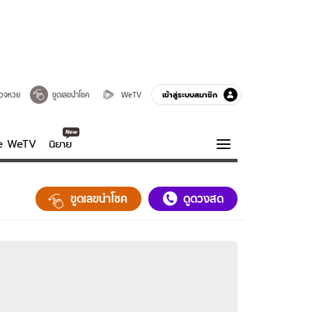
เข้าสู่ระบบสมาชิก
วจหวย
ขูดเลขนำโชค
WeTV
ve WeTV
นิยาย
รบรส
ความรู้รอบตัว
ขูดเลขนำโชค
ดูดวงสด
ฮาวทู
กูรู-รอบรู้