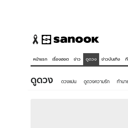
หน้าแรก
เรื่องฮอต
ข่าว
ดูดวง
ข่าวบันเทิง
ก
ดูดวง
ข่าว
ดูดวง - 
ดวงแม่น
ดูดวงความรัก
ทํานา
เรื่องฮอต
ดูดวง
ข่าว
หวยไทย
ข่าวบันเทิง
สถิติหวยไท
ข่าวกีฬา
หวยลาว
ข่าวเศรษฐกิจ