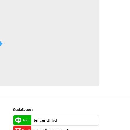
 WeTV
ติดต่อโฆษณา
tencentthbd
sales@tencent.co.th
รา
ร้องเรียนเนื้อหาไม่เหมาะสม
แนะนำติชม แจ้งปัญหาการใช้งาน
ติดต่อโฆษณา
tencentthbd
Add