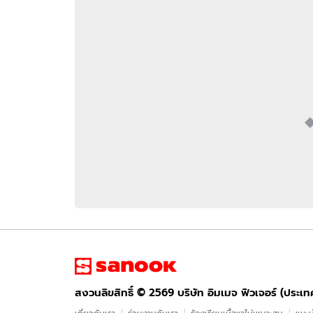
อัปเดตจีน
เช็กข่าวชัวร์
ติดตามสนุกโซเชี
ดาวน์โหลดสนุกแอปฟรี
สงวนลิขสิทธิ์ ©
2569
บริษัท อิมเมจ ฟิวเจอร์ (ประเทศไทย) จำกัด
สงวนลิขสิทธิ์ ©
2569
บริษัท อิมเมจ ฟิวเจอร์ (ประเ