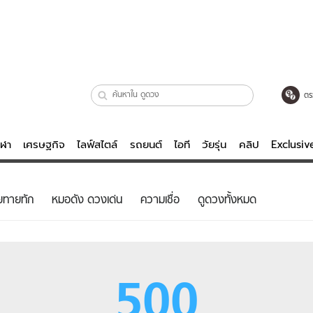
ตร
ีฬา
เศรษฐกิจ
ไลฟ์สไตล์
รถยนต์
ไอที
วัยรุ่น
คลิป
Exclusi
ตรวจหวย
ไลฟ์สไตล์
บันเทิงค
ยทายทัก
หมอดัง ดวงเด่น
ความเชื่อ
ดูดวงทั้งหมด
ผู้หญิง
หนัง-ละคร
ผู้ชาย
เพลง
ย
วัยรุ่น
เกมส์
500
ไอที
คลิป
รถยนต์
พอดแคสต์