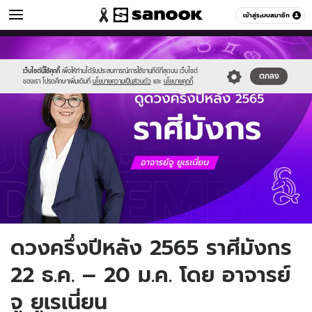
ดูดวง
เข้าสู่ระบบสมาชิก
หมวดอื่นๆ
//s.isanook.com/ho/0/ud/45/227845/2-
Sanook
//s.isanook.com/sr/0/images/logo-
600
60
zodiac.png
new-
sanook.png
เว็บไซต์นี้ใช้คุกกี้
เพื่อให้ท่านได้รับประสบการณ์การใช้งานที่ดีที่สุดบน เว็บไซต์
ตกลง
ของเรา โปรดศึกษาเพิ่มเติมที่
นโยบายความเป็นส่วนตัว
และ
นโยบายคุกกี้
ดวงครึ่งปีหลัง 2565 ราศีมังกร
22 ธ.ค. – 20 ม.ค. โดย อาจารย์
จู ยูเรเนี่ยน