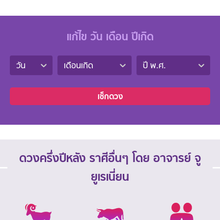
แก้ไข วัน เดือน ปีเกิด
วัน
เดือนเกิด
ปี พ.ศ.
เช็กดวง
ดวงครึ่งปีหลัง ราศีอื่นๆ โดย อาจารย์ จู
ยูเรเนี่ยน