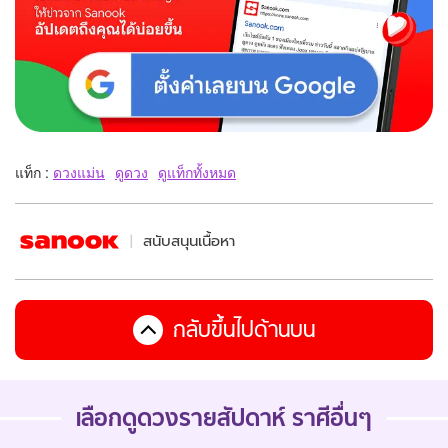
แท็ก :
ดวงแม่น
ดูดวง
ดูแท็กทั้งหมด
สนับสนุนเนื้อหา
กลับขึ้นไปด้านบน
เลือกดู
ดวงรายสัปดาห์
ราศีอื่นๆ