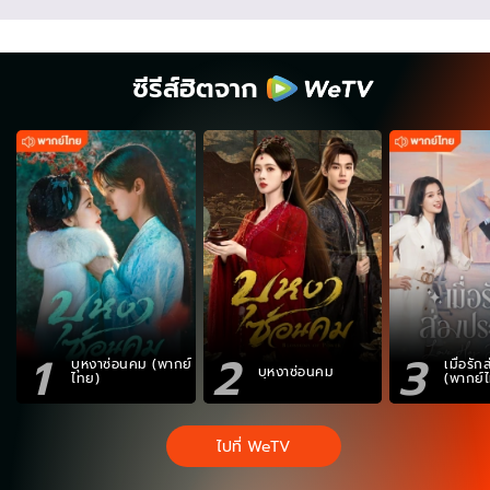
ซีรีส์ฮิตจาก
1
2
3
บุหงาซ่อนคม (พากย์
เมื่อรั
บุหงาซ่อนคม
ไทย)
(พากย์
ไปที่ WeTV