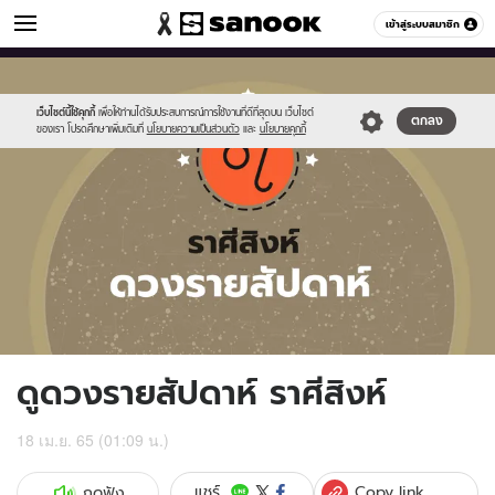
ดูดวง
เข้าสู่ระบบสมาชิก
หมวดอื่นๆ
//s.isanook.com/ho/0/ud/fxd/week/weekly-
Sanook
//s.isanook.com/sr/0/images/logo-
600
60
horoscope-
new-
leo_zodiac.jpg
sanook.png
เว็บไซต์นี้ใช้คุกกี้
เพื่อให้ท่านได้รับประสบการณ์การใช้งานที่ดีที่สุดบน เว็บไซต์
ตกลง
ของเรา โปรดศึกษาเพิ่มเติมที่
นโยบายความเป็นส่วนตัว
และ
นโยบายคุกกี้
ดูดวงรายสัปดาห์ ราศีสิงห์
18 เม.ย. 65 (01:09 น.)
Copy link
แชร์
กดฟัง