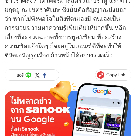
ชาวราศีสิงห์ ได้โคจรมาสถิตร่วมกับราหู และดาว
มฤตยู ณ เขตราศีเมษ ซึ่งนั่นคือสัญญาณบ่งบอก
ว่า หากไม่พึงพอใจในสิ่งที่ตนเองมี ตนเองเป็น
การขวนขวายหาความรู้เพิ่มเติมให้มากขึ้น หลีก
เลี่ยงที่จะอวดฉลาดทั้งการพูด/เขียน ที่จะสร้าง
ความขัดแย้งใดๆ ก็จะอยู่ในเกณฑ์ดีที่จะทำให้
ชีวิตเจริญรุ่งเรือง ก้าวหน้าได้อย่างรวดเร็ว
Copy link
แชร์