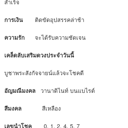
สำเร็จ
การเงิน
ติดขัดอุปสรรคล่าช้า
ความรัก
จะได้รับความชัดเจน
เคล็ดลับเสริม
ดวง
ประจำวันนี้
บูชาพระสังกัจจายน์แล้วจะโชคดี
อัญมณีมงคล
วานาดิไนท์ บนแบไรต์
สีมงคล
สีเหลือง
เลขนำโชค
0, 1, 2, 4, 5, 7