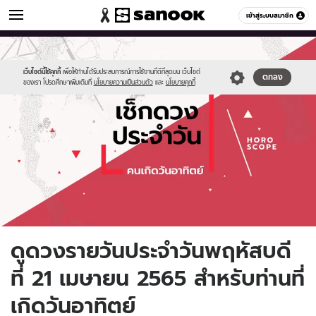
ดูดวง
เข้าสู่ระบบสมาชิก
หมวดอื่นๆ
//s.isanook.com/ho/0/ud/fxd/day/daily-
Sanook
//s.isanook.com/sr/0/images/logo-
600
60
horoscope-
new-
sunday.jpg
sanook.png
เว็บไซต์นี้ใช้คุกกี้
เพื่อให้ท่านได้รับประสบการณ์การใช้งานที่ดีที่สุดบน เว็บไซต์
ตกลง
ของเรา โปรดศึกษาเพิ่มเติมที่
นโยบายความเป็นส่วนตัว
และ
นโยบายคุกกี้
ดูดวงรายวันประจำวันพฤหัสบดี
ที่ 21 เมษายน 2565 สำหรับท่านที่
เกิดวันอาทิตย์