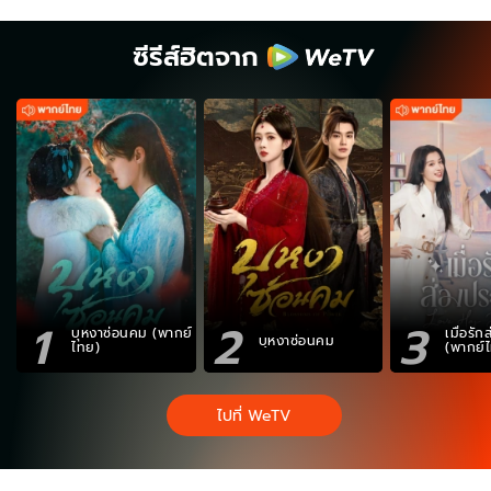
ซีรีส์ฮิตจาก
1
2
3
บุหงาซ่อนคม (พากย์
เมื่อรั
บุหงาซ่อนคม
ไทย)
(พากย์
ไปที่ WeTV