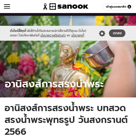
ดูดวง
เข้าสู่ระบบสมาชิก
หมวดอื่นๆ
//s.isanook.com/ho/0/ud/45/227133/sanook110465-
Sanook
//s.isanook.com/sr/0/images/logo-
600
60
03.jpg
new-
sanook.png
เว็บไซต์นี้ใช้คุกกี้
เพื่อให้ท่านได้รับประสบการณ์การใช้งานที่ดีที่สุดบน เว็บไซต์
ตกลง
ของเรา โปรดศึกษาเพิ่มเติมที่
นโยบายความเป็นส่วนตัว
และ
นโยบายคุกกี้
อานิสงส์การสรงน้ำพระ บทสวด
สรงน้ำพระพุทธรูป วันสงกรานต์
2566