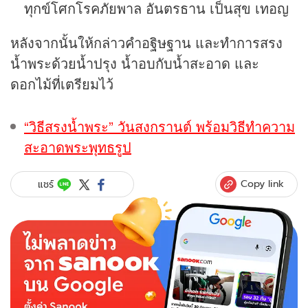
ทุกข์โศกโรคภัยพาล อันตรธาน เป็นสุข เทอญ
หลังจากนั้นให้กล่าวคำอฐิษฐาน และทำการสรง
น้ำพระด้วยน้ำปรุง น้ำอบกับน้ำสะอาด และ
ดอกไม้ที่เตรียมไว้
“วิธีสรงน้ำพระ” วันสงกรานต์ พร้อมวิธีทำความ
สะอาดพระพุทธรูป
Copy link
แชร์