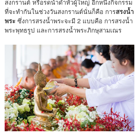
สงกรานต์ หรือรดน้ำดำหัวผู้ใหญ่ อีกหนึ่งกิจกรรม
ที่จะทำกันในช่วงวันสงกรานต์นั่นก็คือ การ
สรงน้ำ
พระ
ซึ่งการสรงน้ำพระจะมี 2 แบบคือ การสรงน้ำ
พระพุทธรูป และการสรงน้ำพระภิกษุสามเณร