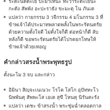
ระตะนัตตะเย ปะมาเทนะ ทะวาระตะเยนะ
กะตัง สัพพัง อะปะราธัง ขะมะตุ โน ภันเต
แปลว่า กายกรรม 3 วจีกรรม 4 มโนกรรม 3 ที่
ข้าพเจ้าได้ประมาทพลาดพลั้งในพระรัตนตรัย
ด้วยความตั้งใจดี ไม่ตั้งใจก็ดี ต่อหน้าก็ดี ลับ
หลังก็ดี ขอพระรัตนตรัยได้โปรดยกโทษให้
ข้าพเจ้าด้วยเทอญ
คำกล่าวสรงน้ำพระพุทธรูป
ตั้งนะโม 3 จบ และกล่าว
อิมินา สิญฺจะเนเนวะ โรโค โสโก อุปัททะโว
นิพพันตุ สัพพะโส เอเต สุขี โหนตุ นิรันตะรัง
แปลว่า เดชะ ข้าสรงน้ำ พระชุ่มฉ่ำตลอดกาล