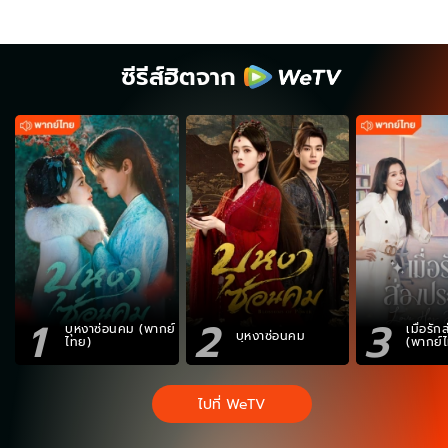
ซีรีส์ฮิตจาก
1
2
3
บุหงาซ่อนคม (พากย์
เมื่อรั
บุหงาซ่อนคม
ไทย)
(พากย์
ไปที่ WeTV