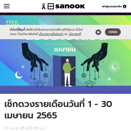
ดูดวง
เข้าสู่ระบบสมาชิก
หมวดอื่นๆ
//s.isanook.com/ho/0/ud/45/226377/horo-
Sanook
//s.isanook.com/sr/0/images/logo-
600
60
05.jpg
new-
sanook.png
เว็บไซต์นี้ใช้คุกกี้
เพื่อให้ท่านได้รับประสบการณ์การใช้งานที่ดีที่สุดบน เว็บไซต์
ตกลง
ของเรา โปรดศึกษาเพิ่มเติมที่
นโยบายความเป็นส่วนตัว
และ
นโยบายคุกกี้
เช็กดวงรายเดือนวันที่ 1 - 30
เมษายน 2565
01 เม.ย. 65 (03:45 น.)