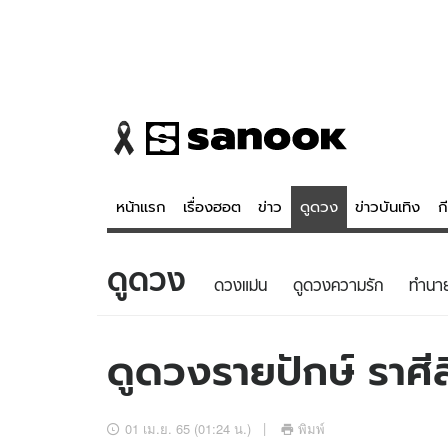
หน้าแรก
เรื่องฮอต
ข่าว
ดูดวง
ข่าวบันเทิง
ก
ดูดวง
ข่าว
ดูดวง - 
ดวงแม่น
ดูดวงความรัก
ทํานา
เรื่องฮอต
ดูดวง
ข่าว
หวยไทย
ดูดวงรายปักษ์ ราศีส
ข่าวบันเทิง
สถิติหวยไท
ข่าวกีฬา
หวยลาว
01 เม.ย. 65 (01:24 น.)
พิมพ์
ข่าวเศรษฐกิจ