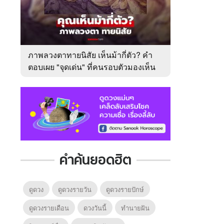
ภาพลวงตาทายนิสัย เห็นม้ากี่ตัว? คำ
ตอบเผย "จุดเด่น" ที่คนรอบตัวมองเห็น
ในตัวคุณ
คำค้นยอดฮิต
ดูดวง
ดูดวงรายวัน
ดูดวงรายปักษ์
ดูดวงรายเดือน
ดวงวันนี้
ทํานายฝัน