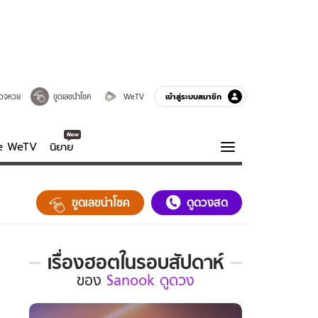
เข้าสู่ระบบสมาชิก
วจหวย
ขูดเลขนำโชค
WeTV
ve WeTV
นิยาย
รบรส
ความรู้รอบตัว
ขูดเลขนำโชค
ดูดวงสด
ฮาวทู
กูรู-รอบรู้
เรื่องฮอตในรอบสัปดาห์
เรื่อง
ของ
Sanook ดูดวง
ฮอต
ใน
รอบ