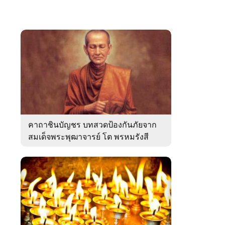
คาถาชินบัญชร บทสวดป้องกันภัยจาก
สมเด็จพระพุฒาจารย์ โต พรหมรังสี