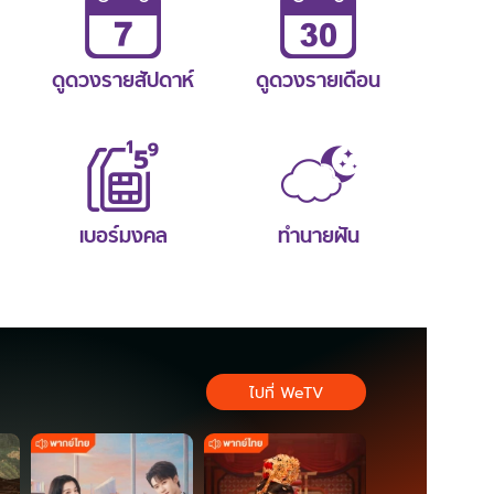
ดูดวงรายสัปดาห์
ดูดวงรายเดือน
เบอร์มงคล
ทำนายฝัน
ไปที่ WeTV