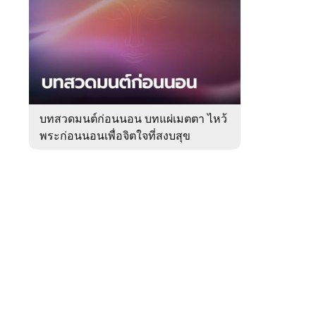
สัปดาห์
ของ
Sanook
ดูด
 WeTV
วง
บทสวดมนต์ก่อนนอน บทแผ่เมตตา ไหว้
พระก่อนนอนเพื่อจิตใจที่สงบสุข
ติดต่อโฆษณา
tencentthbd
sales@tencent.co.th
รา
ร้องเรียนเนื้อหาไม่เหมาะสม
แนะนำติชม แจ้งปัญหาการใช้งาน