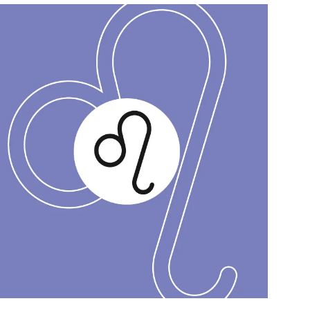
สุขภาพ
ดูทีวี
เที่ยว-กิน
WeTV
Tasteful Thailand
Exclusive
Sanook Choice
นิยาย
ยลได้ที่
ร่วมงานกับเ