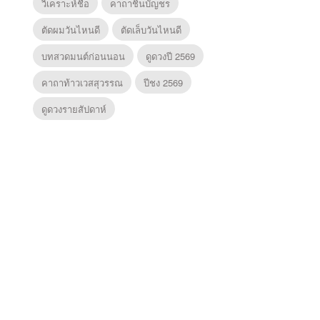
วิเคราะห์ชื่อ
คาถาชินบัญชร
ตัดผมวันไหนดี
ตัดเล็บวันไหนดี
บทสวดมนต์ก่อนนอน
ดูดวงปี 2569
คาถาท้าวเวสสุวรรณ
ปีชง 2569
ดูดวงรายสัปดาห์