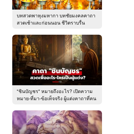
บทสวดพาหุงมหากา บทชัยมงคลคาถา
สวดเช้าและก่อนนอน ชีวิตราบรื่น
"ชินบัญชร" หมายถึงอะไร? เปิดความ
หมาย-ที่มา-ข้อเท็จจริง ผู้แต่งคาถาที่คน
ไทยคุ้นเคย