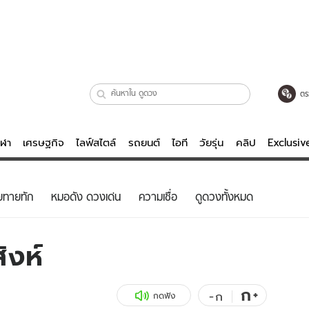
ตร
ีฬา
เศรษฐกิจ
ไลฟ์สไตล์
รถยนต์
ไอที
วัยรุ่น
คลิป
Exclusi
ตรวจหวย
ไลฟ์สไตล์
บันเทิงค
ยทายทัก
หมอดัง ดวงเด่น
ความเชื่อ
ดูดวงทั้งหมด
ผู้หญิง
หนัง-ละคร
ผู้ชาย
เพลง
ิงห์
ย
วัยรุ่น
เกมส์
ไอที
คลิป
ก
+
-
ก
กดฟัง
รถยนต์
พอดแคสต์