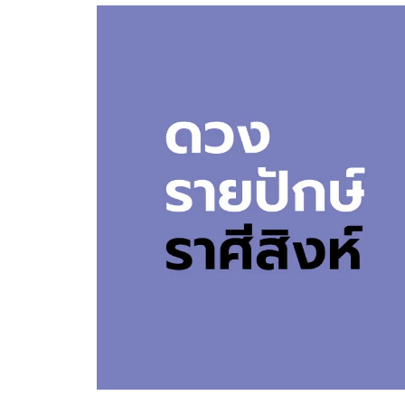
อัปเดตจีน
เช็กข่าวชัวร์
ติดตามสนุกโซเชี
ดาวน์โหลดสนุกแอปฟรี
สงวนลิขสิทธิ์ ©
2569
บริษัท อิมเมจ ฟิวเจอร์ (ประเทศไทย) จำกัด