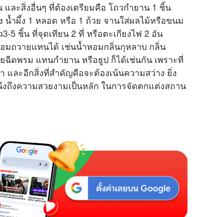
 และสิ่งอื่นๆ ที่ต้องเตรียมคือ โถวกำยาน​ 1 ชิ้น​
ง​ น้ำผึ้ง 1 หลอด​ หรือ 1 ถ้วย​ จานใส่ผลไม้หรือขนม
-5 ชิ้น​ ที่จุดเทียน 2 ที่​ หรือตะเกียงไฟ 2 อัน​
หอมถวายแทนได้ เช่นน้ำหอม​กลิ่นกุหลาบ​ กลิ่น
โดยฉีดพรม​ แทนกำยาน หรือธูป ก็ได้เช่นกัน เพราะที่
ชา และอีกสิ่งที่สำคัญคือจะต้องเน้นความสว่าง ยิ่ง
ำนึงถึงความสวยงามเป็นหลัก ในการจัดตกแต่งสถาน