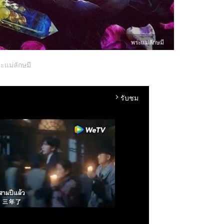
พระแม่ลักษมี
ะแม่ลักษมี
รับชม
arrow_forward_ios