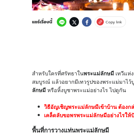
แชร์เรื่องนี้
Copy link
สำหรับใครที่ศรัทธาใน
เทวีแห่
พระแม่ลักษมี
สมบูรณ์ แล้วอยากมีเทวรูปของพระแม่มาไว้บูชาท
หรือหิ้งบูชาพระแม่อย่างไร ไปดูกัน
ลักษมี
วิธีอัญเชิญพระแม่ลักษมีเข้าบ้าน ต้องก
เคล็ดลับขอพรพระแม่ลักษมีอย่างไรให้ป
พื้นที่การวางแท่นพระแม่ลักษมี