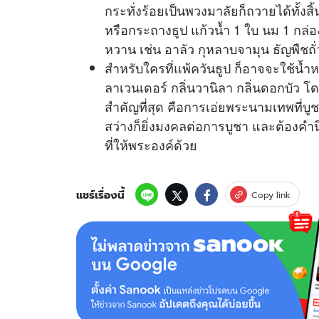
กระทั่งร้อยเป็นพวงมาลัยก็ถวายได้ทั้งสิ้น
หรือกระถางธูป​ แก้วน้ำ 1 ใบ​ นม 1 กล่อ
หวาน​ เช่น​ อาลัว​ กุหลาบจามุน​ ธัญพืชถั่ว3
สำหรับใครที่แพ้ควันธูป ก็อาจจะใช้น้ำ
ลาเวนเดอร์​ กลิ่นวานิลา​ กลิ่นดอกบัว​ 
สำคัญที่สุด​ คือ​การเอ่ยพระนามเทพที่บู
สว่างก็ยิ่งมงคลต่อการบูชา และต้องค
ที่ให้พระองค์ด้วย
แชร์เรื่องนี้
Copy link