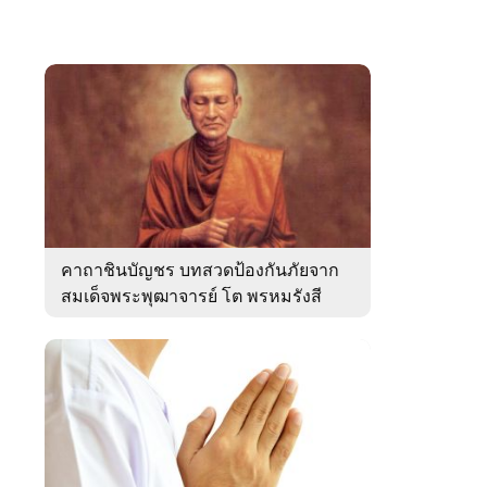
คาถาชินบัญชร บทสวดป้องกันภัยจาก
สมเด็จพระพุฒาจารย์ โต พรหมรังสี