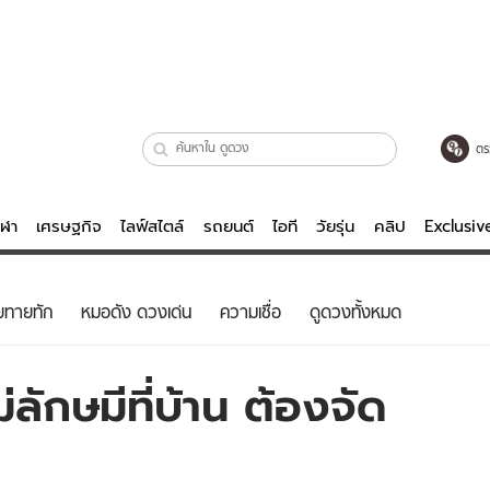
ตร
ีฬา
เศรษฐกิจ
ไลฟ์สไตล์
รถยนต์
ไอที
วัยรุ่น
คลิป
Exclusi
ตรวจหวย
ไลฟ์สไตล์
บันเทิงค
ยทายทัก
หมอดัง ดวงเด่น
ความเชื่อ
ดูดวงทั้งหมด
ผู้หญิง
หนัง-ละคร
ผู้ชาย
เพลง
่ลักษมีที่บ้าน ต้องจัด
ย
วัยรุ่น
เกมส์
ไอที
คลิป
รถยนต์
พอดแคสต์