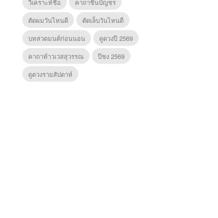
วิเคราะห์ชื่อ
คาถาชินบัญชร
ตัดผมวันไหนดี
ตัดเล็บวันไหนดี
บทสวดมนต์ก่อนนอน
ดูดวงปี 2569
คาถาท้าวเวสสุวรรณ
ปีชง 2569
ดูดวงรายสัปดาห์