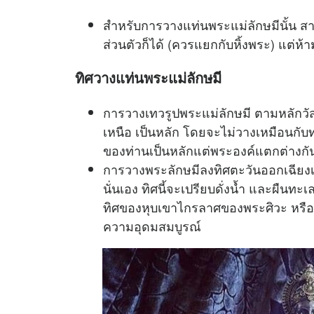
สำหรับการวางแท่นพระแม่ลักษมีนั้น สาม
ส่วนตัวก็ได้ (ควรแยกกับหิ้งพระ) แต่ห้า
ทิศวางแท่นพระแม่ลักษมี
การวางเทวรูปพระแม่ลักษมี​ ตามหลักวัสตุ
เหนือ​ เป็นหลัก​ โดยจะไม่วางเหมือนกับ
ของท่านเป็นหลักแต่พระองค์แตกต่างกั
การวางพระลักษมีลงทิศตะวันออกเฉียงเหน
นั่นเอง​ ทิศนี้จะเปรียบดั่งน้ำ และผืนทะ
ทิศของหุบเขาไกรลาศ​ของพระศิวะ​ หรือพ
ความอุดมสมบูรณ์​