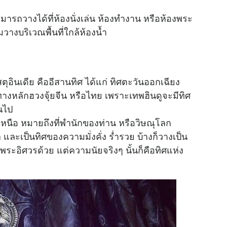
ารถวางได้ที่ห้องนั่งเล่น ห้องทำงาน หรือห้องพระ
มวางบริเวณพื้นที่ใกล้ห้องน้ำ
อินเดีย​ คือ​อีสานทิศ​ ได้แก่ ทิศตะวันออกเฉียง
ทางหลักฮวงจุ้ยจีน หรือไทย​ เพราะเทพฮินดูจะมีทิศ
นไป
ือ​ หมายถึงที่พำนักของท่าน​ หรือ​วิษณุโลก​
เล และเป็นทิศของความมั่งคั่ง ร่ำรวย​ บ้างก็วางเป็น
ระอิศวรด้วย​ แต่ความนัยจริงๆ นั้นก็คือทิศแห่ง