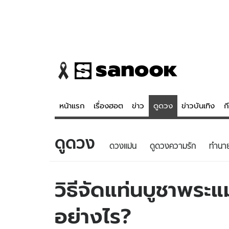
หน้าแรก
เรื่องฮอต
ข่าว
ดูดวง
ข่าวบันเทิง
ก
ดูดวง
ข่าว
ดูดวง - 
ดวงแม่น
ดูดวงความรัก
ทํานา
เรื่องฮอต
ดูดวง
ข่าว
หวยไทย
วิธีจัดแท่นบูชาพระแม
ข่าวบันเทิง
สถิติหวยไท
อย่างไร?
ข่าวกีฬา
หวยลาว
ข่าวเศรษฐกิจ