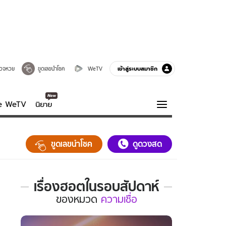
เข้าสู่ระบบสมาชิก
วจหวย
ขูดเลขนำโชค
WeTV
ve WeTV
นิยาย
รบรส
ความรู้รอบตัว
ขูดเลขนำโชค
ดูดวงสด
ฮาวทู
กูรู-รอบรู้
เรื่องฮอตในรอบสัปดาห์
เรื่อง
ของ
หมวด
ความเชื่อ
ฮอต
ใน
รอบ