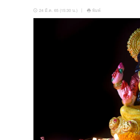
อัปเดตจีน
24 มี.ค. 65 (15:30 น.)
พิมพ์
เช็กข่าวชัวร์
ติดตามสนุกโซเชี
ดาวน์โหลดสนุกแอปฟรี
สงวนลิขสิทธิ์ ©
2569
บริษัท อิมเมจ ฟิวเจอร์ (ประเทศไทย) จำกัด