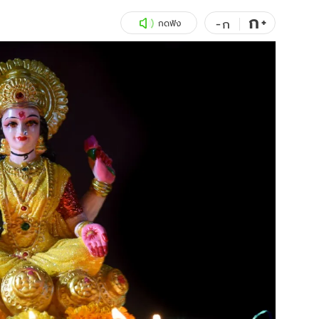
ก
สุขภาพ
+
ดูทีวี
-
ก
กดฟัง
เที่ยว-กิน
WeTV
Tasteful Thailand
Exclusive
Sanook Choice
นิยาย
ยลได้ที่
ร่วมงานกับเ