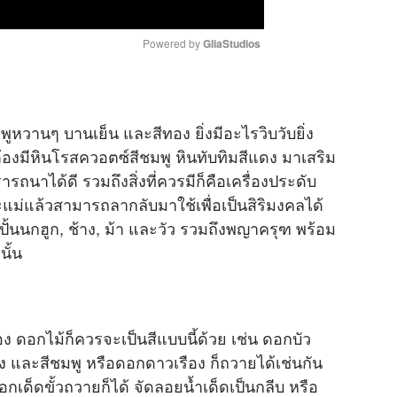
Powered by 
GliaStudios
M
u
พูหวานๆ​ บานเย็น​ และสีทอง​ ยิ่งมีอะไรวิบวับยิ่ง
t
งมีหินโรสควอตซ์​สีชมพู​ หินทับทิมสีแดง มาเสริม
e
นา​ได้ดี​ รวมถึง​สิ่งที่ควรมี​ก็คือเครื่องประดับ​
ะแม่แล้วสามารถลากลับมาใช้เพื่อเป็นสิริมงคลได้
้นนกฮูก​, ช้าง,​ ม้า​ และวัว​ รวมถึง​พญาครุฑ พร้อม
ั้น
ง​ ดอกไม้ก็ควรจะเป็นสีแบบนี้ด้วย​ เช่น ดอกบัว
 และสีชมพู​ หรือดอกดาวเรือง ก็ถวายได้เช่นกัน​
็ดขั้วถวายก็ได้​ จัดลอยน้ำ​เด็ดเป็นกลีบ​ หรือ