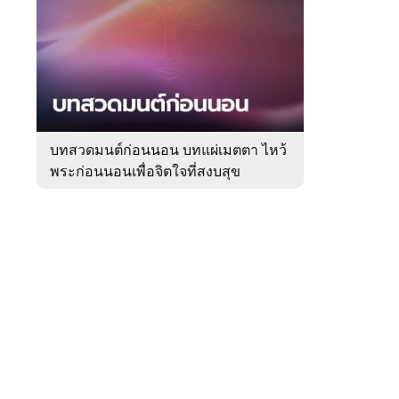
สัปดาห์
ของ
หมวด
ความ
 WeTV
เชื่อ
บทสวดมนต์ก่อนนอน บทแผ่เมตตา ไหว้
พระก่อนนอนเพื่อจิตใจที่สงบสุข
ติดต่อโฆษณา
tencentthbd
sales@tencent.co.th
รา
ร้องเรียนเนื้อหาไม่เหมาะสม
แนะนำติชม แจ้งปัญหาการใช้งาน