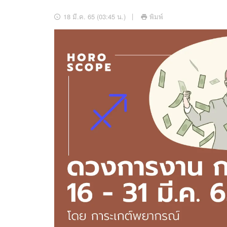
อัปเดตจีน
18 มี.ค. 65 (03:45 น.)
พิมพ์
เช็กข่าวชัวร์
ติดตามสนุกโซเชี
ดาวน์โหลดสนุกแอปฟรี
สงวนลิขสิทธิ์ ©
2569
บริษัท อิมเมจ ฟิวเจอร์ (ประเทศไทย) จำกัด