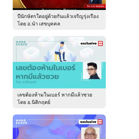
ปีนักษัตรใดอยู่ด้วยกันแล้วเจริญรุ่งเรือง
โดย อ.นำ เสขบุคคล
เลขต้องห้ามในเบอร์ หากมีแล้วซวย
โดย อ.นิติกฤตย์