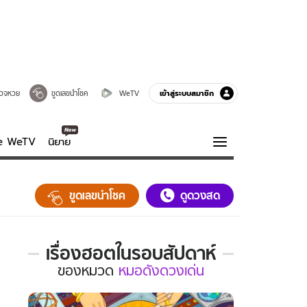
เข้าสู่ระบบสมาชิก
วจหวย
ขูดเลขนำโชค
WeTV
ve WeTV
นิยาย
รบรส
ความรู้รอบตัว
ขูดเลขนำโชค
ดูดวงสด
ฮาวทู
กูรู-รอบรู้
เรื่องฮอตในรอบสัปดาห์
เรื่อง
ของ
หมวด
หมอดังดวงเด่น
ฮอต
ใน
รอบ