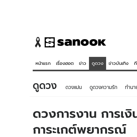
หน้าแรก
เรื่องฮอต
ข่าว
ดูดวง
ข่าวบันเทิง
ก
ดูดวง
ข่าว
ดูดวง - 
ดวงแม่น
ดูดวงความรัก
ทํานา
เรื่องฮอต
ดูดวง
ข่าว
หวยไทย
ดวงการงาน การเงิน 
ข่าวบันเทิง
สถิติหวยไท
การะเกต์พยากรณ์
ข่าวกีฬา
หวยลาว
ข่าวเศรษฐกิจ