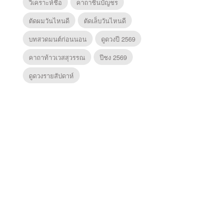
วิเคราะห์ชื่อ
คาถาชินบัญชร
ตัดผมวันไหนดี
ตัดเล็บวันไหนดี
บทสวดมนต์ก่อนนอน
ดูดวงปี 2569
คาถาท้าวเวสสุวรรณ
ปีชง 2569
ดูดวงรายสัปดาห์