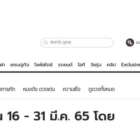
ตร
ีฬา
เศรษฐกิจ
ไลฟ์สไตล์
รถยนต์
ไอที
วัยรุ่น
คลิป
Exclusi
ตรวจหวย
ไลฟ์สไตล์
บันเทิงค
ยทายทัก
หมอดัง ดวงเด่น
ความเชื่อ
ดูดวงทั้งหมด
ผู้หญิง
หนัง-ละคร
ผู้ชาย
เพลง
16 - 31 มี.ค. 65 โดย
ย
วัยรุ่น
เกมส์
ไอที
คลิป
รถยนต์
พอดแคสต์