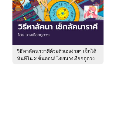
สัปดาห์
ของ
หมวด
หมอ
 WeTV
ดัง
ดวง
เด่น
วิธีหาลัคนาราศีด้วยตัวเองง่ายๆ เช็กได้
ทันทีใน 2 ขั้นตอน! โดยนางเงือกดูดวง
ติดต่อโฆษณา
tencentthbd
sales@tencent.co.th
รา
ร้องเรียนเนื้อหาไม่เหมาะสม
แนะนำติชม แจ้งปัญหาการใช้งาน