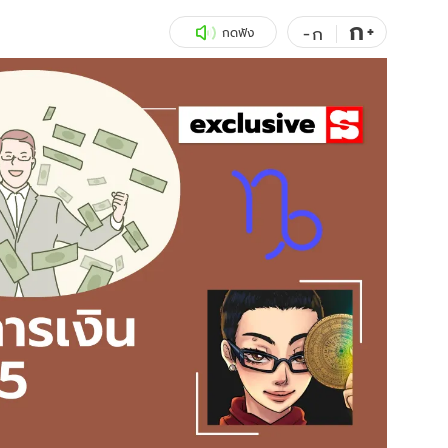
ก
สุขภาพ
+
ดูทีวี
-
ก
กดฟัง
เที่ยว-กิน
WeTV
Tasteful Thailand
Exclusive
Sanook Choice
นิยาย
ยลได้ที่
ร่วมงานกับเ