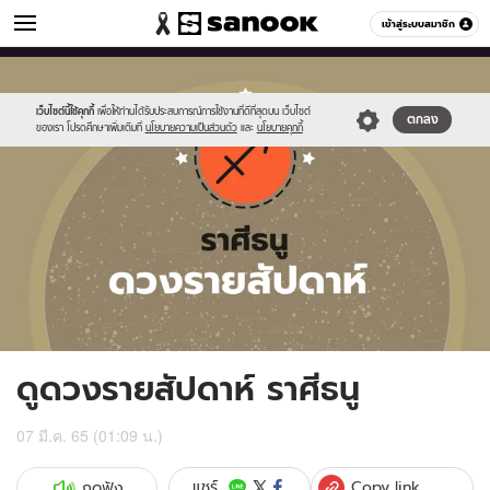
ดูดวง
เข้าสู่ระบบสมาชิก
หมวดอื่นๆ
//s.isanook.com/ho/0/ud/fxd/week/weekly-
Sanook
//s.isanook.com/sr/0/images/logo-
600
60
horoscope-
new-
sagittarus_z.jpg
sanook.png
เว็บไซต์นี้ใช้คุกกี้
เพื่อให้ท่านได้รับประสบการณ์การใช้งานที่ดีที่สุดบน เว็บไซต์
ตกลง
ของเรา โปรดศึกษาเพิ่มเติมที่
นโยบายความเป็นส่วนตัว
และ
นโยบายคุกกี้
ดูดวงรายสัปดาห์ ราศีธนู
07 มี.ค. 65 (01:09 น.)
Copy link
แชร์
กดฟัง