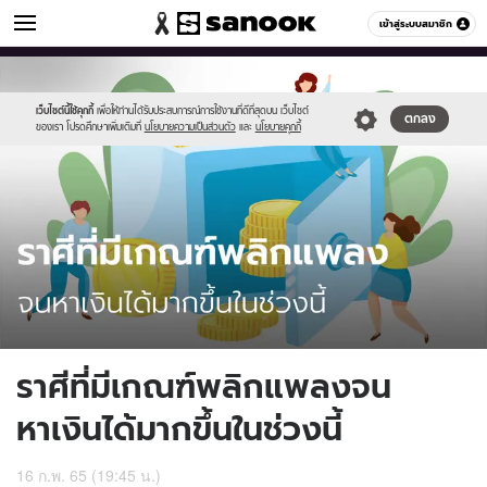
ดูดวง
เข้าสู่ระบบสมาชิก
หมวดอื่นๆ
//s.isanook.com/ho/0/ud/44/223709/674034.jpg
Sanook
//s.isanook.com/sr/0/images/logo-
600
60
new-
sanook.png
เว็บไซต์นี้ใช้คุกกี้
เพื่อให้ท่านได้รับประสบการณ์การใช้งานที่ดีที่สุดบน เว็บไซต์
ตกลง
ของเรา โปรดศึกษาเพิ่มเติมที่
นโยบายความเป็นส่วนตัว
และ
นโยบายคุกกี้
ราศีที่มีเกณฑ์พลิกแพลงจน
หาเงินได้มากขึ้นในช่วงนี้
16 ก.พ. 65 (19:45 น.)