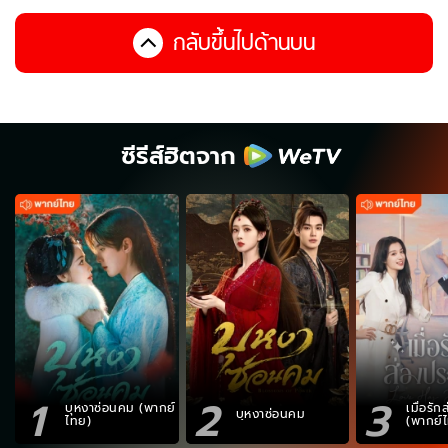
กลับขึ้นไปด้านบน
ซีรีส์ฮิตจาก
1
2
3
บุหงาซ่อนคม (พากย์
เมื่อรั
บุหงาซ่อนคม
ไทย)
(พากย์