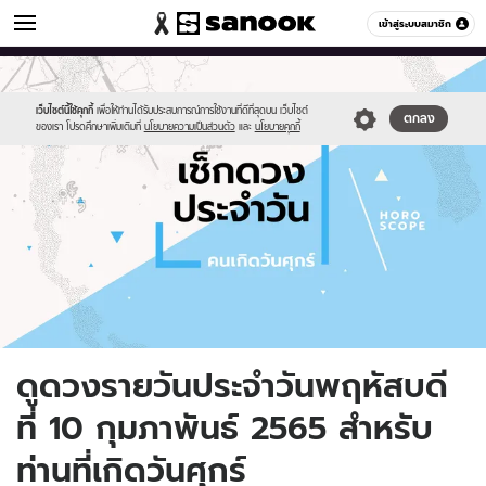
ดูดวง
เข้าสู่ระบบสมาชิก
หมวดอื่นๆ
//s.isanook.com/ho/0/ud/fxd/day/daily-
Sanook
//s.isanook.com/sr/0/images/logo-
600
60
horoscope-
new-
friday.jpg
sanook.png
เว็บไซต์นี้ใช้คุกกี้
เพื่อให้ท่านได้รับประสบการณ์การใช้งานที่ดีที่สุดบน เว็บไซต์
ตกลง
ของเรา โปรดศึกษาเพิ่มเติมที่
นโยบายความเป็นส่วนตัว
และ
นโยบายคุกกี้
ดูดวงรายวันประจำวันพฤหัสบดี
ที่ 10 กุมภาพันธ์ 2565 สำหรับ
ท่านที่เกิดวันศุกร์