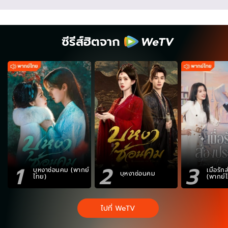
ซีรีส์ฮิตจาก
1
2
3
บุหงาซ่อนคม (พากย์
เมื่อรั
บุหงาซ่อนคม
ไทย)
(พากย์
ไปที่ WeTV