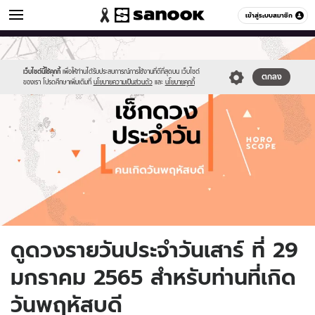
ดูดวง
เข้าสู่ระบบสมาชิก
หมวดอื่นๆ
//s.isanook.com/ho/0/ud/fxd/day/daily-
Sanook
//s.isanook.com/sr/0/images/logo-
600
60
horoscope-
new-
thursday.jpg
sanook.png
เว็บไซต์นี้ใช้คุกกี้
เพื่อให้ท่านได้รับประสบการณ์การใช้งานที่ดีที่สุดบน เว็บไซต์
ตกลง
ของเรา โปรดศึกษาเพิ่มเติมที่
นโยบายความเป็นส่วนตัว
และ
นโยบายคุกกี้
ดูดวงรายวันประจำวันเสาร์ ที่ 29
มกราคม 2565 สำหรับท่านที่เกิด
วันพฤหัสบดี