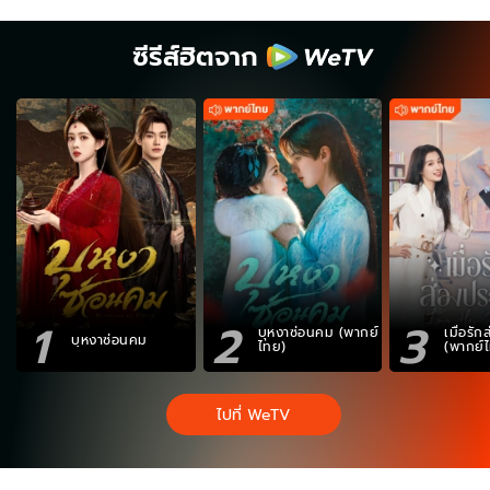
ซีรีส์ฮิตจาก
1
2
3
บุหงาซ่อนคม (พากย์
เมื่อรั
บุหงาซ่อนคม
ไทย)
(พากย์
ไปที่ WeTV