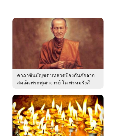
คาถาชินบัญชร บทสวดป้องกันภัยจาก
สมเด็จพระพุฒาจารย์ โต พรหมรังสี