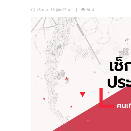
อัปเดตจีน
15 ม.ค. 65 (00:07 น.)
พิมพ์
เช็กข่าวชัวร์
ติดตามสนุกโซเชี
ดาวน์โหลดสนุกแอปฟรี
สงวนลิขสิทธิ์ ©
2569
บริษัท อิมเมจ ฟิวเจอร์ (ประเทศไทย) จำกัด