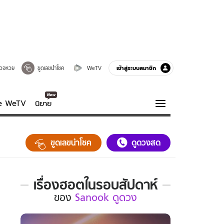
เข้าสู่ระบบสมาชิก
วจหวย
ขูดเลขนำโชค
WeTV
ve WeTV
นิยาย
รบรส
ความรู้รอบตัว
ขูดเลขนำโชค
ดูดวงสด
ฮาวทู
กูรู-รอบรู้
เรื่องฮอตในรอบสัปดาห์
เรื่อง
ของ
Sanook ดูดวง
ฮอต
ใน
รอบ