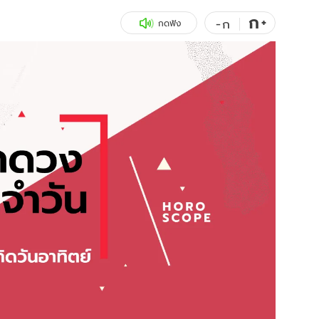
ก
สุขภาพ
+
ดูทีวี
-
ก
กดฟัง
เที่ยว-กิน
WeTV
Tasteful Thailand
Exclusive
Sanook Choice
นิยาย
ยลได้ที่
ร่วมงานกับเ