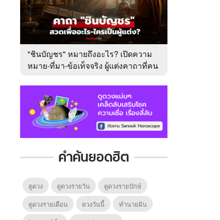
"ชินบัญชร" หมายถึงอะไร? เปิดความ
หมาย-ที่มา-ข้อเท็จจริง ผู้แต่งคาถาที่คน
ไทยคุ้นเคย
คำค้นยอดฮิต
ดูดวง
ดูดวงรายวัน
ดูดวงรายปักษ์
ดูดวงรายเดือน
ดวงวันนี้
ทํานายฝัน