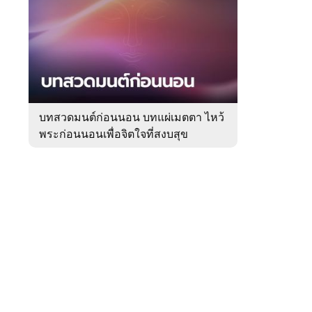
สัปดาห์
ของ
Sanook
ดูด
 WeTV
วง
บทสวดมนต์ก่อนนอน บทแผ่เมตตา ไหว้
พระก่อนนอนเพื่อจิตใจที่สงบสุข
ติดต่อโฆษณา
tencentthbd
sales@tencent.co.th
รา
ร้องเรียนเนื้อหาไม่เหมาะสม
แนะนำติชม แจ้งปัญหาการใช้งาน