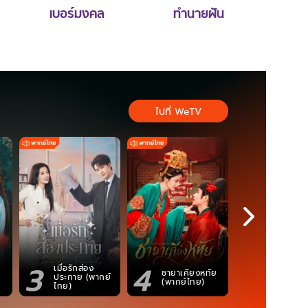
เบอร์มงคล
ทำนายฝัน
ไปที่ WeTV
3
4
5
เมื่อรักส่อง
ตำนานจอม
ชายาเคียงหทัย
ประกาย (พากย์
ภูตถังซาน
(พากย์ไทย)
ไทย)
(พากย์ไท