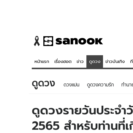
หน้าแรก
เรื่องฮอต
ข่าว
ดูดวง
ข่าวบันเทิง
ก
ดูดวง
ข่าว
ดูดวง - 
ดวงแม่น
ดูดวงความรัก
ทํานา
เรื่องฮอต
ดูดวง
ข่าว
หวยไทย
ดูดวงรายวันประจำวั
ข่าวบันเทิง
สถิติหวยไท
2565 สำหรับท่านที่เ
ข่าวกีฬา
หวยลาว
ข่าวเศรษฐกิจ