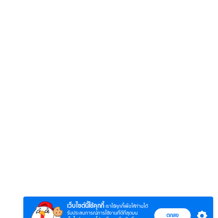
6
7
8
ยุทธ์
หากวินาทีนั้นไม่
หากวินาทีนั้นไม่
โลกอั
พบเธอ (พากย์
พบเธอ
แบบ (
ย)
ไทย)
เว็บไซต์นี้ใช้คุกกี้
เราใช้คุกกี้เพื่อให้ท่านได้
รับประสบการณ์การใช้งานที่ดีที่สุดบน
ตกลง