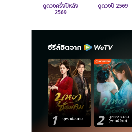
ดูดวงครึ่งปีหลัง
ดูดวงปี 2569
2569
ซีรีส์ฮิตจาก
1
2
บุหงาซ่อนคม
บุหงาซ่อนคม
(พากย์ไทย)