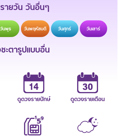
รายวัน วันอื่นๆ
วัน
พุธ
วัน
พฤหัสบดี
วัน
ศุกร์
วัน
เสาร์
ะตารูปแบบอื่น
ดูดวงรายปักษ์
ดูดวงรายเดือน