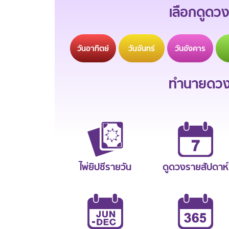
เลือกดูดวง
วัน
อาทิตย์
วัน
จันทร์
วัน
อังคาร
ทำนายดวงช
ไพ่ยิปซีรายวัน
ดูดวงรายสัปดาห์