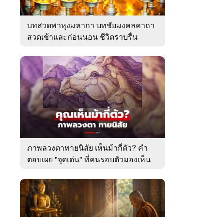
บทสวดพาหุงมหากา บทชัยมงคลคาถา
สวดเช้าและก่อนนอน ชีวิตราบรื่น
ภาพลวงตาทายนิสัย เห็นม้ากี่ตัว? คำ
ตอบเผย "จุดเด่น" ที่คนรอบตัวมองเห็น
ในตัวคุณ