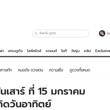
ตร
ีฬา
เศรษฐกิจ
ไลฟ์สไตล์
รถยนต์
ไอที
วัยรุ่น
คลิป
Exclusi
ตรวจหวย
ไลฟ์สไตล์
บันเทิงค
ยทายทัก
หมอดัง ดวงเด่น
ความเชื่อ
ดูดวงทั้งหมด
ผู้หญิง
หนัง-ละคร
ผู้ชาย
เพลง
นเสาร์ ที่ 15 มกราคม
ย
วัยรุ่น
เกมส์
กิดวันอาทิตย์
ไอที
คลิป
รถยนต์
พอดแคสต์