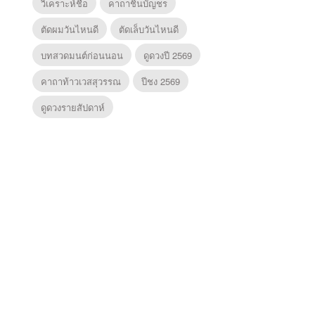
วิเคราะห์ชื่อ
คาถาชินบัญชร
ตัดผมวันไหนดี
ตัดเล็บวันไหนดี
บทสวดมนต์ก่อนนอน
ดูดวงปี 2569
คาถาท้าวเวสสุวรรณ
ปีชง 2569
ดูดวงรายสัปดาห์