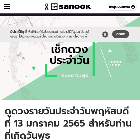
ดูดวง
เข้าสู่ระบบสมาชิก
หมวดอื่นๆ
//s.isanook.com/ho/0/ud/fxd/day/daily-
Sanook
//s.isanook.com/sr/0/images/logo-
600
60
horoscope-
new-
wednesday.jpg
sanook.png
เว็บไซต์นี้ใช้คุกกี้
เพื่อให้ท่านได้รับประสบการณ์การใช้งานที่ดีที่สุดบน เว็บไซต์
ตกลง
ของเรา โปรดศึกษาเพิ่มเติมที่
นโยบายความเป็นส่วนตัว
และ
นโยบายคุกกี้
ดูดวงรายวันประจำวันพฤหัสบดี
ที่ 13 มกราคม 2565 สำหรับท่าน
ที่เกิดวันพุธ