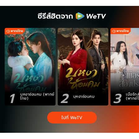
ซีรีส์ฮิตจาก
1
2
3
บุหงาซ่อนคม (พากย์
เมื่อรั
บุหงาซ่อนคม
ไทย)
(พากย์
ไปที่ WeTV