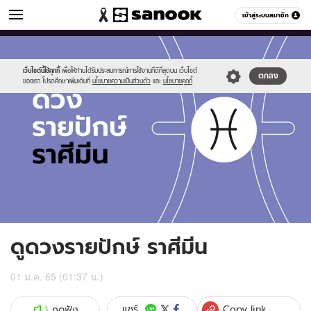
ดูดวง
เข้าสู่ระบบสมาชิก
หมวดอื่นๆ
//s.isanook.com/ho/0/ud/fxd/fortnightly/fortnightly-
Sanook
//s.isanook.com/sr/0/images/logo-
600
60
pisces.jpg
new-
sanook.png
เว็บไซต์นี้ใช้คุกกี้
เพื่อให้ท่านได้รับประสบการณ์การใช้งานที่ดีที่สุดบน เว็บไซต์
ตกลง
ของเรา โปรดศึกษาเพิ่มเติมที่
นโยบายความเป็นส่วนตัว
และ
นโยบายคุกกี้
ดูดวงรายปักษ์ ราศีมีน
01 ม.ค. 65 (01:37 น.)
Copy link
แชร์
กดฟัง