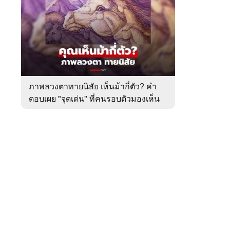
สัปดาห์
ของ
หมวด
ทำนาย
 WeTV
ทาย
ทัก
ภาพลวงตาทายนิสัย เห็นม้ากี่ตัว? คำ
ตอบเผย "จุดเด่น" ที่คนรอบตัวมองเห็น
ติดต่อโฆษณา
ในตัวคุณ
tencentthbd
sales@tencent.co.th
รา
ร้องเรียนเนื้อหาไม่เหมาะสม
แนะนำติชม แจ้งปัญหาการใช้งาน