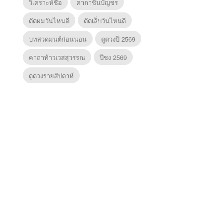
วิเคราะห์ชื่อ
คาถาชินบัญชร
ตัดผมวันไหนดี
ตัดเล็บวันไหนดี
บทสวดมนต์ก่อนนอน
ดูดวงปี 2569
คาถาท้าวเวสสุวรรณ
ปีชง 2569
ดูดวงรายสัปดาห์