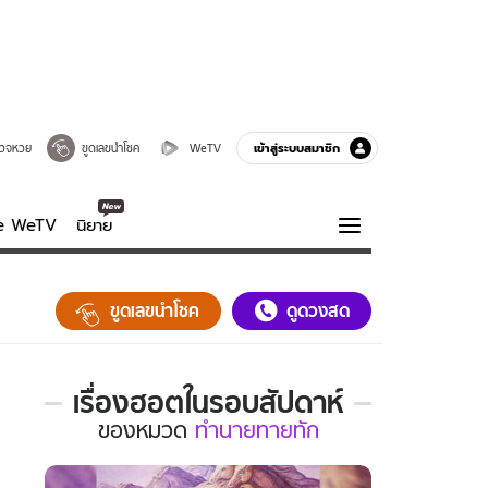
เข้าสู่ระบบสมาชิก
วจหวย
ขูดเลขนำโชค
WeTV
ve WeTV
นิยาย
รบรส
ความรู้รอบตัว
ขูดเลขนำโชค
ดูดวงสด
ฮาวทู
กูรู-รอบรู้
เรื่องฮอตในรอบสัปดาห์
เรื่อง
ของ
หมวด
ทำนายทายทัก
ฮอต
ใน
รอบ