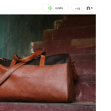
ก
สุขภาพ
+
ดูทีวี
-
ก
กดฟัง
เที่ยว-กิน
WeTV
Tasteful Thailand
Exclusive
Sanook Choice
นิยาย
ยลได้ที่
ร่วมงานกับเ