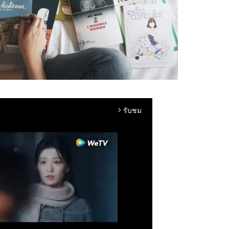
รับชม
arrow_forward_ios