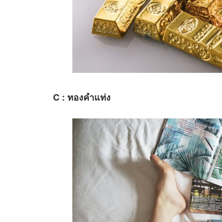
C : ทองคำแท่ง