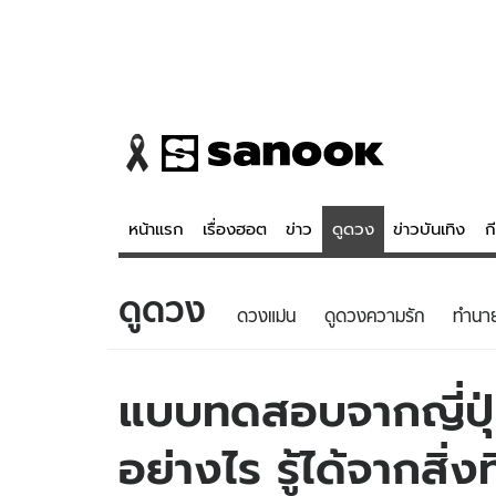
หน้าแรก
เรื่องฮอต
ข่าว
ดูดวง
ข่าวบันเทิง
ก
ดูดวง
ข่าว
ดูดวง - 
ดวงแม่น
ดูดวงความรัก
ทํานา
เรื่องฮอต
ดูดวง
ข่าว
หวยไทย
แบบทดสอบจากญี่ปุ่น
ข่าวบันเทิง
สถิติหวยไท
อย่างไร รู้ได้จากสิ่งท
ข่าวกีฬา
หวยลาว
ข่าวเศรษฐกิจ