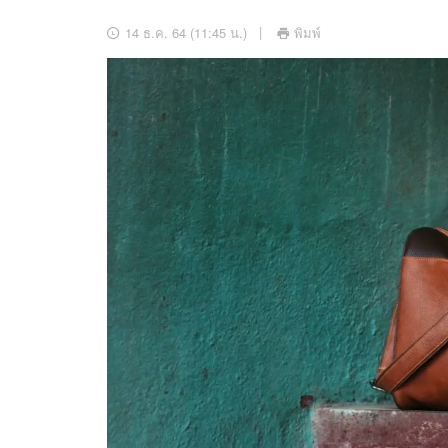
อัปเดตจีน
14 ธ.ค. 64 (11:45 น.)
พิมพ์
เช็กข่าวชัวร์
ติดตามสนุกโซเชี
ดาวน์โหลดสนุกแอปฟรี
สงวนลิขสิทธิ์ ©
2569
บริษัท อิมเมจ ฟิวเจอร์ (ประเทศไทย) จำกัด