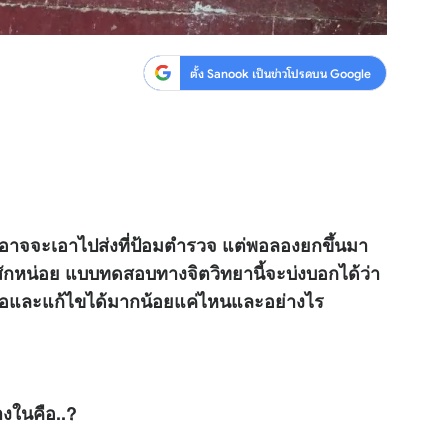
ตั้ง Sanook เป็นข่าวโปรดบน Google
าจจะเอาไปส่งที่ป้อมตำรวจ แต่พอลองยกขึ้นมา
ดูสักหน่อย แบบทดสอบทางจิตวิทยานี้จะบ่งบอกได้ว่า
มือและแก้ไขได้มากน้อยแค่ไหนและอย่างไร
้างในคือ..?