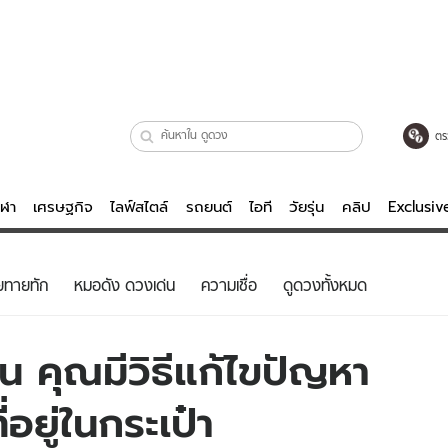
ตร
ีฬา
เศรษฐกิจ
ไลฟ์สไตล์
รถยนต์
ไอที
วัยรุ่น
คลิป
Exclusi
ตรวจหวย
ไลฟ์สไตล์
บันเทิงค
ยทายทัก
หมอดัง ดวงเด่น
ความเชื่อ
ดูดวงทั้งหมด
ผู้หญิง
หนัง-ละคร
ผู้ชาย
เพลง
 คุณมีวิธีแก้ไขปัญหา
ย
วัยรุ่น
เกมส์
ี่อยู่ในกระเป๋า
ไอที
คลิป
รถยนต์
พอดแคสต์