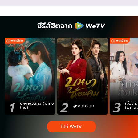
ซีรีส์ฮิตจาก
1
2
3
บุหงาซ่อนคม (พากย์
เมื่อรั
บุหงาซ่อนคม
ไทย)
(พากย์
ไปที่ WeTV