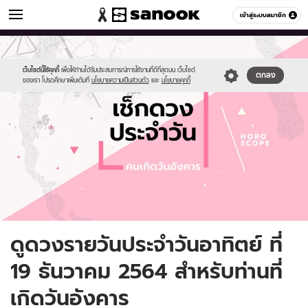
ดูดวง
เข้าสู่ระบบสมาชิก
หมวดอื่นๆ
//s.isanook.com/ho/0/ud/fxd/day/daily-
Sanook
//s.isanook.com/sr/0/images/logo-
600
60
horoscope-
new-
tuesday.jpg
sanook.png
เว็บไซต์นี้ใช้คุกกี้
เพื่อให้ท่านได้รับประสบการณ์การใช้งานที่ดีที่สุดบน เว็บไซต์
ตกลง
ของเรา โปรดศึกษาเพิ่มเติมที่
นโยบายความเป็นส่วนตัว
และ
นโยบายคุกกี้
ดูดวงรายวันประจำวันอาทิตย์ ที่
19 ธันวาคม 2564 สำหรับท่านที่
เกิดวันอังคาร