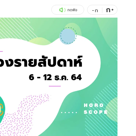
ก
สุขภาพ
+
ดูทีวี
-
ก
กดฟัง
เที่ยว-กิน
WeTV
Tasteful Thailand
Exclusive
Sanook Choice
นิยาย
ยลได้ที่
ร่วมงานกับเ