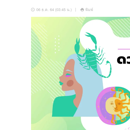
อัปเดตจีน
06 ธ.ค. 64 (03:45 น.)
พิมพ์
เช็กข่าวชัวร์
ติดตามสนุกโซเชี
ดาวน์โหลดสนุกแอปฟรี
สงวนลิขสิทธิ์ ©
2569
บริษัท อิมเมจ ฟิวเจอร์ (ประเทศไทย) จำกัด