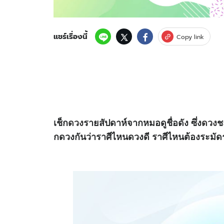
แชร์เรื่องนี้
Copy link
เช็ก
ดวง
รายสัปดาห์จากหมอดูชื่อดัง ซึ่ง
ดวง
ช
กดวงกันว่าราศีไหนดวงดี ราศีไหนต้องระมัด