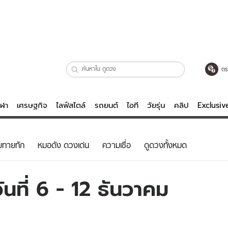
ตร
ีฬา
เศรษฐกิจ
ไลฟ์สไตล์
รถยนต์
ไอที
วัยรุ่น
คลิป
Exclusi
ตรวจหวย
ไลฟ์สไตล์
บันเทิงค
ยทายทัก
หมอดัง ดวงเด่น
ความเชื่อ
ดูดวงทั้งหมด
ผู้หญิง
หนัง-ละคร
ผู้ชาย
เพลง
นที่ 6 - 12 ธันวาคม
ย
วัยรุ่น
เกมส์
ไอที
คลิป
รถยนต์
พอดแคสต์