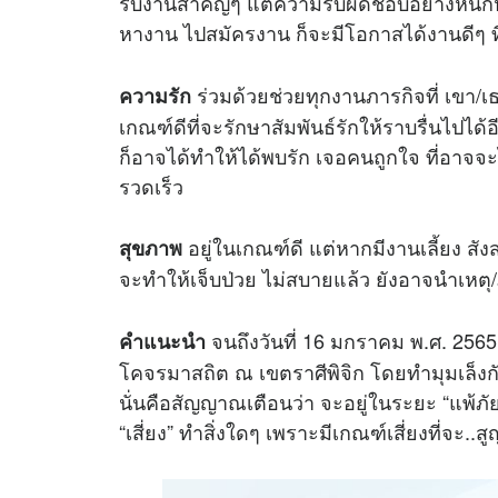
รับงานสำคัญๆ แต่ความรับผิดชอบอย่างหนั
หางาน ไปสมัครงาน ก็จะมีโอกาสได้งานดีๆ ท
ร่วมด้วยช่วยทุกงานภารกิจที่ เขา/เ
ความรัก
เกณฑ์ดีที่จะรักษาสัมพันธ์รักให้ราบรื่นไปไ
ก็อาจได้ทำให้ได้พบรัก เจอคนถูกใจ ที่อาจจะ
รวดเร็ว
อยู่ในเกณฑ์ดี แต่หากมีงานเลี้ยง สังส
สุขภาพ
จะทำให้เจ็บป่วย ไม่สบายแล้ว ยังอาจนำเหตุ
จนถึงวันที่ 16 มกราคม พ.ศ. 256
คำแนะนำ
โคจรมาสถิต ณ เขตราศีพิจิก โดยทำมุมเล็งกับ
นั่นคือสัญญาณเตือนว่า จะอยู่ในระยะ “แพ้
“เสี่ยง” ทำสิ่งใดๆ เพราะมีเกณฑ์เสี่ยงที่จะ..ส