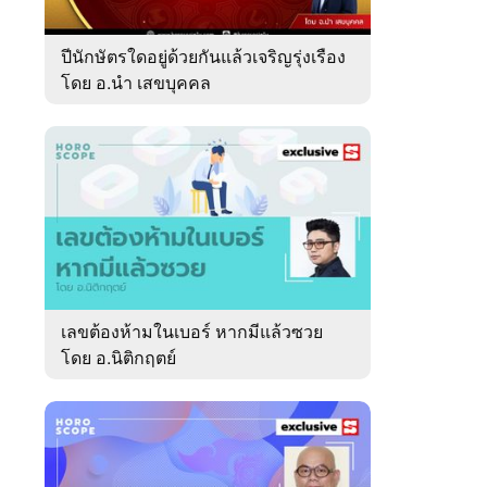
ปีนักษัตรใดอยู่ด้วยกันแล้วเจริญรุ่งเรือง
โดย อ.นำ เสขบุคคล
เลขต้องห้ามในเบอร์ หากมีแล้วซวย
โดย อ.นิติกฤตย์