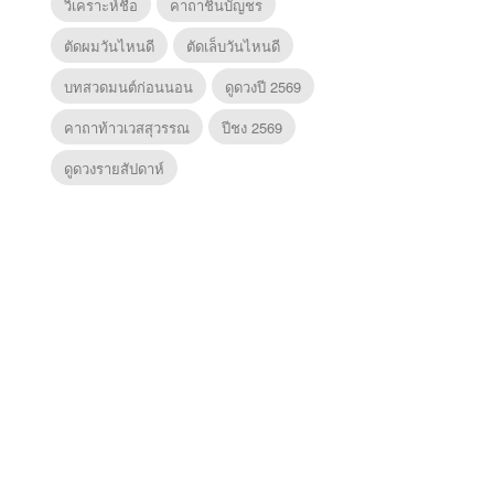
วิเคราะห์ชื่อ
คาถาชินบัญชร
ตัดผมวันไหนดี
ตัดเล็บวันไหนดี
บทสวดมนต์ก่อนนอน
ดูดวงปี 2569
คาถาท้าวเวสสุวรรณ
ปีชง 2569
ดูดวงรายสัปดาห์