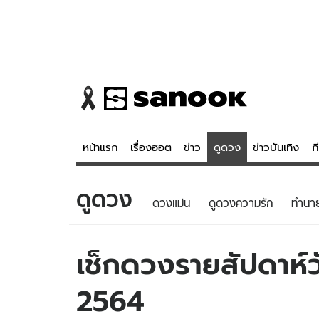
หน้าแรก
เรื่องฮอต
ข่าว
ดูดวง
ข่าวบันเทิง
ก
ดูดวง
ข่าว
ดูดวง - 
ดวงแม่น
ดูดวงความรัก
ทํานา
เรื่องฮอต
ดูดวง
ข่าว
หวยไทย
เช็กดวงรายสัปดาห์วั
ข่าวบันเทิง
สถิติหวยไท
2564
ข่าวกีฬา
หวยลาว
ข่าวเศรษฐกิจ