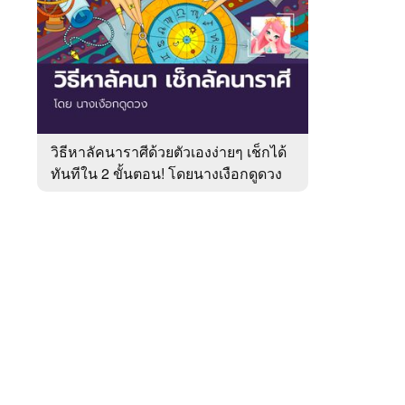
สัปดาห์
ของ
หมวด
หมอ
 WeTV
ดัง
ดวง
เด่น
วิธีหาลัคนาราศีด้วยตัวเองง่ายๆ เช็กได้
ทันทีใน 2 ขั้นตอน! โดยนางเงือกดูดวง
ติดต่อโฆษณา
tencentthbd
sales@tencent.co.th
รา
ร้องเรียนเนื้อหาไม่เหมาะสม
แนะนำติชม แจ้งปัญหาการใช้งาน