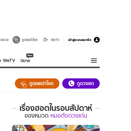
เข้าสู่ระบบสมาชิก
วจหวย
ขูดเลขนำโชค
WeTV
ve WeTV
นิยาย
รบรส
ความรู้รอบตัว
ขูดเลขนำโชค
ดูดวงสด
ฮาวทู
กูรู-รอบรู้
เรื่องฮอตในรอบสัปดาห์
เรื่อง
ของ
หมวด
หมอดังดวงเด่น
ฮอต
ใน
รอบ