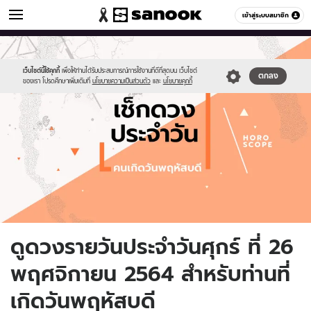
ดูดวง
เข้าสู่ระบบสมาชิก
หมวดอื่นๆ
//s.isanook.com/ho/0/ud/fxd/day/daily-
Sanook
//s.isanook.com/sr/0/images/logo-
600
60
horoscope-
new-
thursday.jpg
sanook.png
เว็บไซต์นี้ใช้คุกกี้
เพื่อให้ท่านได้รับประสบการณ์การใช้งานที่ดีที่สุดบน เว็บไซต์
ตกลง
ของเรา โปรดศึกษาเพิ่มเติมที่
นโยบายความเป็นส่วนตัว
และ
นโยบายคุกกี้
ดูดวงรายวันประจำวันศุกร์ ที่ 26
พฤศจิกายน 2564 สำหรับท่านที่
เกิดวันพฤหัสบดี