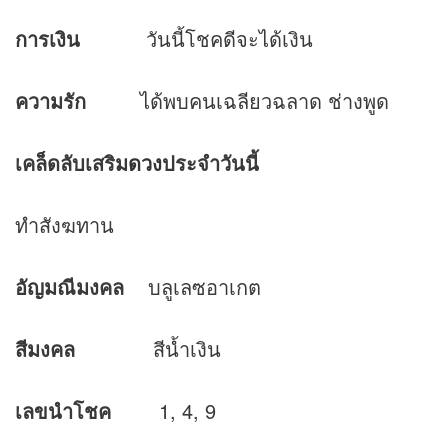
การเงิน
วันนี้โชคดีจะได้เงิน
ความรัก
ได้พบคนเฉลียวฉลาด ช่างพูด
เคล็ดลับเสริม
ดวง
ประจำวันนี้
ทำสังฆทาน
อัญมณีมงคล
บลูเลซอาเกต
สีมงคล
สีน้ำเงิน
เลขนำโชค
1, 4, 9