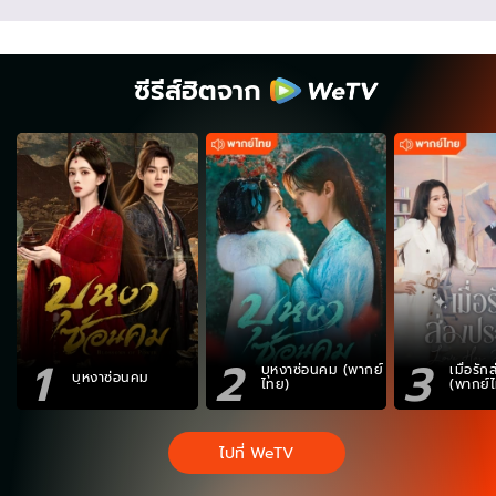
ซีรีส์ฮิตจาก
1
2
3
บุหงาซ่อนคม (พากย์
เมื่อรั
บุหงาซ่อนคม
ไทย)
(พากย์
ไปที่ WeTV