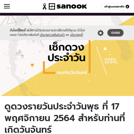
ดูดวง
เข้าสู่ระบบสมาชิก
หมวดอื่นๆ
//s.isanook.com/ho/0/ud/fxd/day/daily-
Sanook
//s.isanook.com/sr/0/images/logo-
600
60
horoscope-
new-
monday.jpg
sanook.png
เว็บไซต์นี้ใช้คุกกี้
เพื่อให้ท่านได้รับประสบการณ์การใช้งานที่ดีที่สุดบน เว็บไซต์
ตกลง
ของเรา โปรดศึกษาเพิ่มเติมที่
นโยบายความเป็นส่วนตัว
และ
นโยบายคุกกี้
ดูดวงรายวันประจำวันพุธ ที่ 17
พฤศจิกายน 2564 สำหรับท่านที่
เกิดวันจันทร์