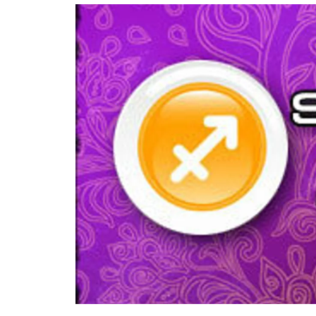
อัปเดตจีน
เช็กข่าวชัวร์
ติดตามสนุกโซเชี
ดาวน์โหลดสนุกแอปฟรี
สงวนลิขสิทธิ์ ©
2569
บริษัท อิมเมจ ฟิวเจอร์ (ประเทศไทย) จำกัด