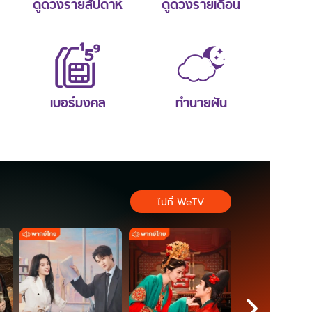
ดูดวงรายสัปดาห์
ดูดวงรายเดือน
เบอร์มงคล
ทำนายฝัน
ไปที่ WeTV