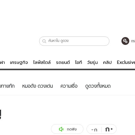
ตร
ีฬา
เศรษฐกิจ
ไลฟ์สไตล์
รถยนต์
ไอที
วัยรุ่น
คลิป
Exclusi
ตรวจหวย
ไลฟ์สไตล์
บันเทิงค
ยทายทัก
หมอดัง ดวงเด่น
ความเชื่อ
ดูดวงทั้งหมด
ผู้หญิง
หนัง-ละคร
ผู้ชาย
เพลง
ู
ย
วัยรุ่น
เกมส์
ไอที
คลิป
ก
+
-
ก
กดฟัง
รถยนต์
พอดแคสต์