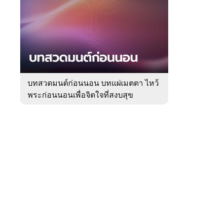
สัปดาห์
ของ
Sanook
ดูด
 WeTV
วง
บทสวดมนต์ก่อนนอน บทแผ่เมตตา ไหว้
พระก่อนนอนเพื่อจิตใจที่สงบสุข
ติดต่อโฆษณา
tencentthbd
sales@tencent.co.th
รา
ร้องเรียนเนื้อหาไม่เหมาะสม
แนะนำติชม แจ้งปัญหาการใช้งาน