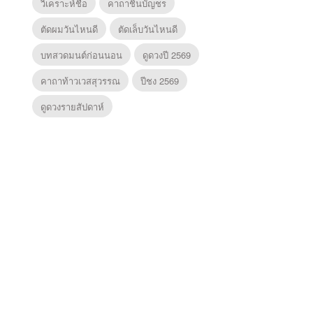
วิเคราะห์ชื่อ
คาถาชินบัญชร
ตัดผมวันไหนดี
ตัดเล็บวันไหนดี
บทสวดมนต์ก่อนนอน
ดูดวงปี 2569
คาถาท้าวเวสสุวรรณ
ปีชง 2569
ดูดวงรายสัปดาห์