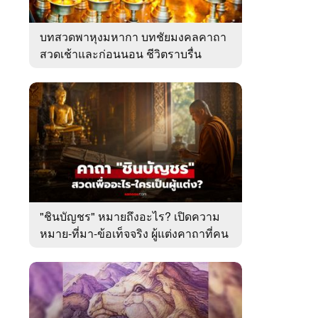
บทสวดพาหุงมหากา บทชัยมงคลคาถา
สวดเช้าและก่อนนอน ชีวิตราบรื่น
"ชินบัญชร" หมายถึงอะไร? เปิดความ
หมาย-ที่มา-ข้อเท็จจริง ผู้แต่งคาถาที่คน
ไทยคุ้นเคย