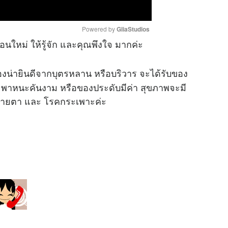
Powered by 
GliaStudios
อนใหม่ ให้รู้จัก และคุณพึงใจ มากค่ะ
M
่องน่ายินดีจากบุตรหลาน หรือบริวาร จะได้รับของ
u
t
 พาหนะคันงาม หรือของประดับมีค่า สุขภาพจะมี
e
งสายตา และ โรคกระเพาะค่ะ