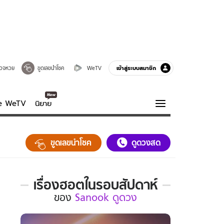
เข้าสู่ระบบสมาชิก
วจหวย
ขูดเลขนำโชค
WeTV
ve WeTV
นิยาย
รบรส
ความรู้รอบตัว
ขูดเลขนำโชค
ดูดวงสด
ฮาวทู
กูรู-รอบรู้
เรื่องฮอตในรอบสัปดาห์
เรื่อง
ของ
Sanook ดูดวง
ฮอต
ใน
รอบ