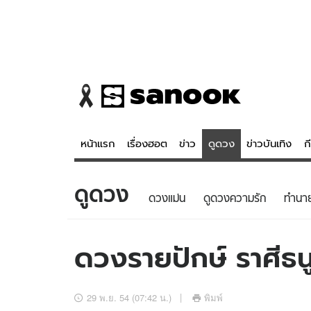
หน้าแรก
เรื่องฮอต
ข่าว
ดูดวง
ข่าวบันเทิง
ก
ดูดวง
ข่าว
ดูดวง - 
ดวงแม่น
ดูดวงความรัก
ทํานา
เรื่องฮอต
ดูดวง
ข่าว
หวยไทย
ดวงรายปักษ์ ราศีธน
ข่าวบันเทิง
สถิติหวยไท
ข่าวกีฬา
หวยลาว
29 พ.ย. 54 (07:42 น.)
พิมพ์
ข่าวเศรษฐกิจ