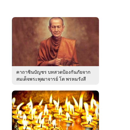
คาถาชินบัญชร บทสวดป้องกันภัยจาก
สมเด็จพระพุฒาจารย์ โต พรหมรังสี