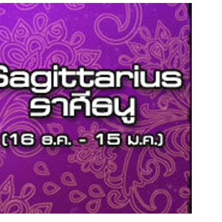
สุขภาพ
ดูทีวี
เที่ยว-กิน
WeTV
Tasteful Thailand
Exclusive
Sanook Choice
นิยาย
ยลได้ที่
ร่วมงานกับเ