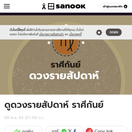
ดูดวง
เข้าสู่ระบบสมาชิก
หมวดอื่นๆ
//s.isanook.com/ho/0/ud/fxd/week/weekly-
Sanook
//s.isanook.com/sr/0/images/logo-
600
60
horoscope-
new-
virgo_zodiac.jpg
sanook.png
เว็บไซต์นี้ใช้คุกกี้
เพื่อให้ท่านได้รับประสบการณ์การใช้งานที่ดีที่สุดบน เว็บไซต์
ตกลง
ของเรา โปรดศึกษาเพิ่มเติมที่
นโยบายความเป็นส่วนตัว
และ
นโยบายคุกกี้
ดูดวงรายสัปดาห์ ราศีกันย์
08 พ.ย. 64 (01:09 น.)
Copy link
แชร์
กดฟัง