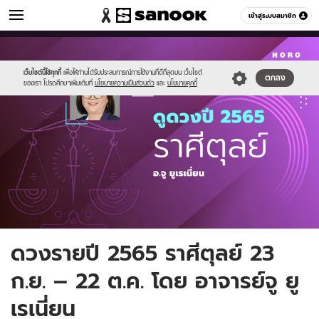
ดูดวง
เข้าสู่ระบบสมาชิก
หมวดอื่นๆ
//s.isanook.com/ho/0/ud/43/216781/horo7.jpg
Sanook
//s.isanook.com/sr/0/images/logo-
600
60
new-
sanook.png
เว็บไซต์นี้ใช้คุกกี้
เพื่อให้ท่านได้รับประสบการณ์การใช้งานที่ดีที่สุดบน เว็บไซต์
ตกลง
ของเรา โปรดศึกษาเพิ่มเติมที่
นโยบายความเป็นส่วนตัว
และ
นโยบายคุกกี้
ดวงรายปี 2565 ราศีตุลย์ 23
ก.ย. – 22 ต.ค. โดย อาจารย์จู ยู
เรเนี่ยน