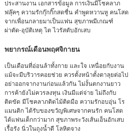
ประสานงาน เอกสารข้อมูล การเงินมีโชคลาภ
ฟลุ๊คๆ ความรักกุ๊กกิ๊กสดชื่น คำพูดหวานหู คนโสด
จากเพื่อนกลายมาเป็นแฟน สุขภาพมีเกณฑ์
ผ่าตัด-อุบัติเหตุ ไต ไวรัสตับอักเสบ
พยากรณ์เดือนพฤศจิกายน
เป็นเดือนที่อ่อนล้าทั้งกาย และใจ เหนื่อยกับงาน
แม้จะมีบริวารคอยช่วย ควรตั้งหน้าตั้งตาลุยต่อไป
อย่าออกจากงานก่อนแล้วกัน ไม่งั้นตกงานยาว
การค้ายังไม่ควรลงทุน เงินมีแต่จ่าย ไม่ถึงกับ
ติดขัด มีโชคลาภติดไม้ติดมือ ความรักอบอุ่น โร
แมนติก ได้รับของขวัญพิเศษจากคนรัก คนโสด
ได้แฟนเด็กกว่ามาก สุขภาพระวังเส้นเอ็นอักเสบ
เรื้อรัง นิ่วในถุงน้ำดี โลหิตจาง