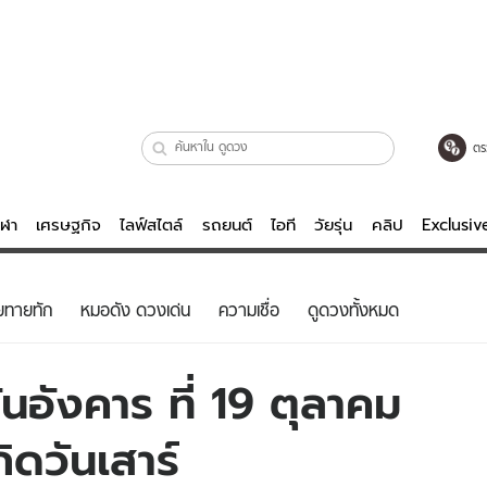
ตร
ีฬา
เศรษฐกิจ
ไลฟ์สไตล์
รถยนต์
ไอที
วัยรุ่น
คลิป
Exclusi
ตรวจหวย
ไลฟ์สไตล์
บันเทิงค
ยทายทัก
หมอดัง ดวงเด่น
ความเชื่อ
ดูดวงทั้งหมด
ผู้หญิง
หนัง-ละคร
ผู้ชาย
เพลง
นอังคาร ที่ 19 ตุลาคม
ย
วัยรุ่น
เกมส์
ิดวันเสาร์
ไอที
คลิป
รถยนต์
พอดแคสต์