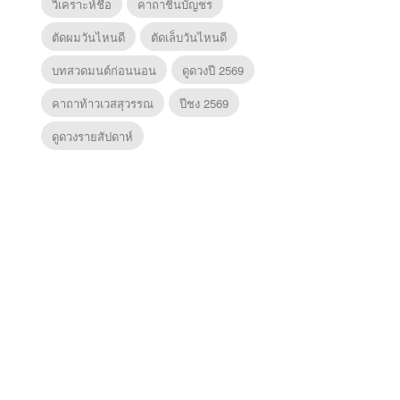
วิเคราะห์ชื่อ
คาถาชินบัญชร
ตัดผมวันไหนดี
ตัดเล็บวันไหนดี
บทสวดมนต์ก่อนนอน
ดูดวงปี 2569
คาถาท้าวเวสสุวรรณ
ปีชง 2569
ดูดวงรายสัปดาห์