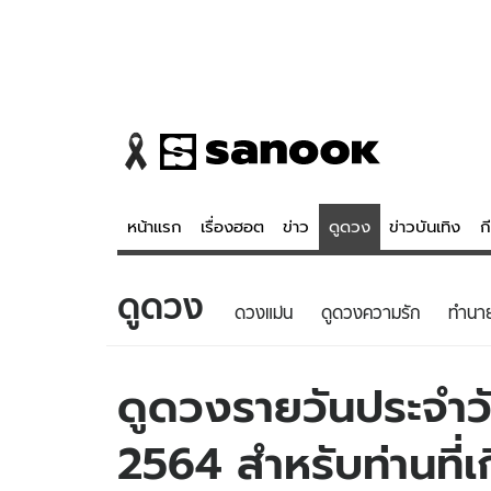
หน้าแรก
เรื่องฮอต
ข่าว
ดูดวง
ข่าวบันเทิง
ก
ดูดวง
ข่าว
ดูดวง - 
ดวงแม่น
ดูดวงความรัก
ทํานา
เรื่องฮอต
ดูดวง
ข่าว
หวยไทย
ดูดวงรายวันประจำวั
ข่าวบันเทิง
สถิติหวยไท
2564 สำหรับท่านที่เก
ข่าวกีฬา
หวยลาว
ข่าวเศรษฐกิจ