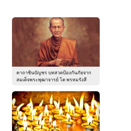
คาถาชินบัญชร บทสวดป้องกันภัยจาก
สมเด็จพระพุฒาจารย์ โต พรหมรังสี