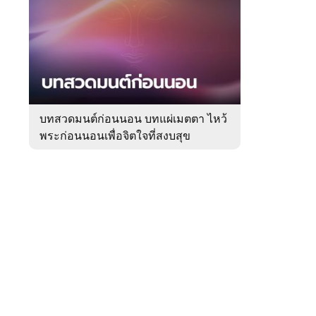
สัปดาห์
ของ
Sanook
ดูด
 WeTV
วง
บทสวดมนต์ก่อนนอน บทแผ่เมตตา ไหว้
พระก่อนนอนเพื่อจิตใจที่สงบสุข
ติดต่อโฆษณา
tencentthbd
sales@tencent.co.th
รา
ร้องเรียนเนื้อหาไม่เหมาะสม
แนะนำติชม แจ้งปัญหาการใช้งาน