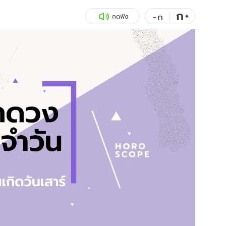
ก
สุขภาพ
+
ดูทีวี
-
ก
กดฟัง
เที่ยว-กิน
WeTV
Tasteful Thailand
Exclusive
Sanook Choice
นิยาย
ยลได้ที่
ร่วมงานกับเ