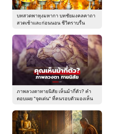
บทสวดพาหุงมหากา บทชัยมงคลคาถา
สวดเช้าและก่อนนอน ชีวิตราบรื่น
ภาพลวงตาทายนิสัย เห็นม้ากี่ตัว? คำ
ตอบเผย "จุดเด่น" ที่คนรอบตัวมองเห็น
ในตัวคุณ