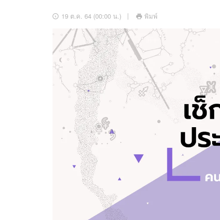
อัปเดตจีน
19 ต.ค. 64 (00:00 น.)
พิมพ์
เช็กข่าวชัวร์
ติดตามสนุกโซเชี
ดาวน์โหลดสนุกแอปฟรี
สงวนลิขสิทธิ์ ©
2569
บริษัท อิมเมจ ฟิวเจอร์ (ประเทศไทย) จำกัด