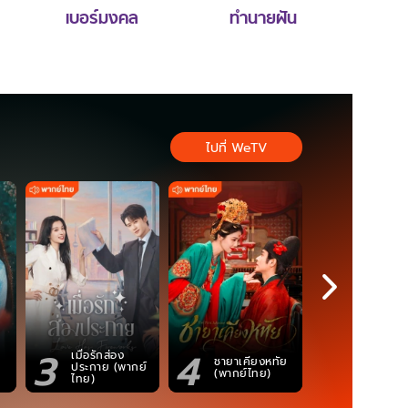
เบอร์มงคล
ทำนายฝัน
ไปที่ WeTV
3
4
5
เมื่อรักส่อง
ตำนานจอม
ชายาเคียงหทัย
ประกาย (พากย์
ภูตถังซาน
(พากย์ไทย)
ไทย)
(พากย์ไท