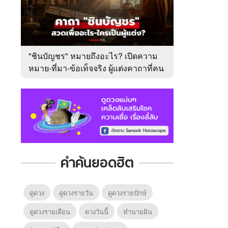
"ชินบัญชร" หมายถึงอะไร? เปิดความ
หมาย-ที่มา-ข้อเท็จจริง ผู้แต่งคาถาที่คน
ไทยคุ้นเคย
คำค้นยอดฮิต
ดูดวง
ดูดวงรายวัน
ดูดวงรายปักษ์
ดูดวงรายเดือน
ดวงวันนี้
ทํานายฝัน