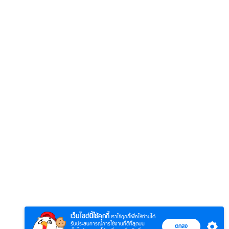
6
7
8
ยุทธ์
หากวินาทีนั้นไม่
หากวินาทีนั้นไม่
โลกอั
พบเธอ (พากย์
พบเธอ
แบบ (
ย)
ไทย)
เว็บไซต์นี้ใช้คุกกี้
เราใช้คุกกี้เพื่อให้ท่านได้
รับประสบการณ์การใช้งานที่ดีที่สุดบน
ตกลง