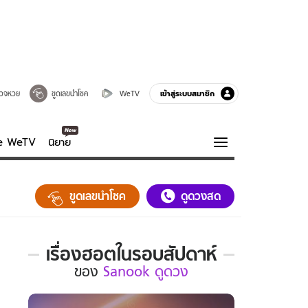
เข้าสู่ระบบสมาชิก
วจหวย
ขูดเลขนำโชค
WeTV
ve WeTV
นิยาย
รบรส
ความรู้รอบตัว
ขูดเลขนำโชค
ดูดวงสด
ฮาวทู
กูรู-รอบรู้
เรื่องฮอตในรอบสัปดาห์
เรื่อง
ของ
Sanook ดูดวง
ฮอต
ใน
รอบ