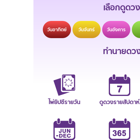
เลือกดูดวง
วัน
อาทิตย์
วัน
จันทร์
วัน
อังคาร
ทำนายดวงช
ไพ่ยิปซีรายวัน
ดูดวงรายสัปดาห์