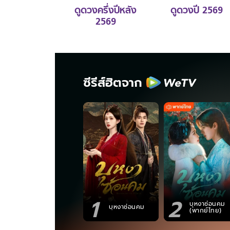
ดูดวงครึ่งปีหลัง
ดูดวงปี 2569
2569
ซีรีส์ฮิตจาก
1
2
บุหงาซ่อนคม
บุหงาซ่อนคม
(พากย์ไทย)