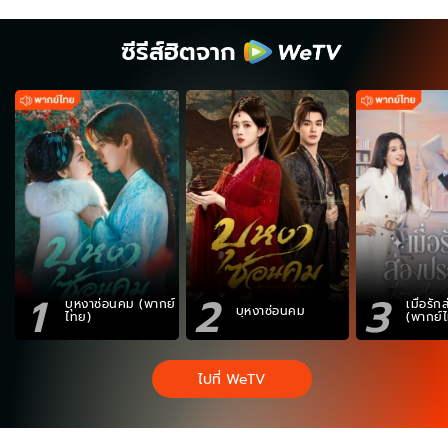
ซีรีส์ฮิตจาก
1
2
3
บุหงาซ่อนคม (พากย์
เมื่อรั
บุหงาซ่อนคม
ไทย)
(พากย์
ไปที่ WeTV