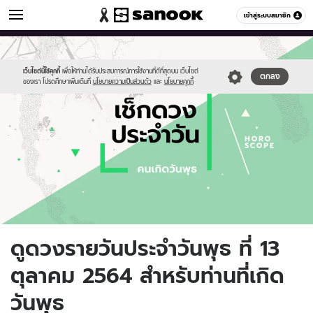
ดูดวง
เข้าสู่ระบบสมาชิก
หมวดอื่นๆ
//s.isanook.com/ho/0/ud/fxd/day/daily-
Sanook
//s.isanook.com/sr/0/images/logo-
600
60
horoscope-
new-
wednesday.jpg
sanook.png
เว็บไซต์นี้ใช้คุกกี้
เพื่อให้ท่านได้รับประสบการณ์การใช้งานที่ดีที่สุดบน เว็บไซต์
ตกลง
ของเรา โปรดศึกษาเพิ่มเติมที่
นโยบายความเป็นส่วนตัว
และ
นโยบายคุกกี้
ดูดวงรายวันประจำวันพุธ ที่ 13
ตุลาคม 2564 สำหรับท่านที่เกิด
วันพุธ