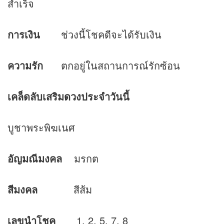
สำเร็จ
การเงิน
ช่วงนี้โชคดีจะได้รับเงิน
ความรัก
ตกอยู่ในสถานการณ์รักซ้อน
เคล็ดลับเสริม
ดวง
ประจำวันนี้
บูชาพระพิฆเนศ
อัญมณีมงคล
มรกต
สีมงคล
สีส้ม
เลขนำโชค
1, 2, 5, 7, 8