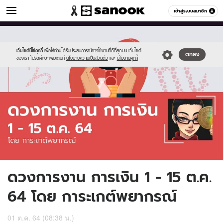
ดูดวง
เข้าสู่ระบบสมาชิก
หมวดอื่นๆ
//s.isanook.com/ho/0/ud/43/215561/horo-
Sanook
//s.isanook.com/sr/0/images/logo-
600
60
new.jpg
new-
sanook.png
เว็บไซต์นี้ใช้คุกกี้
เพื่อให้ท่านได้รับประสบการณ์การใช้งานที่ดีที่สุดบน เว็บไซต์
ตกลง
ของเรา โปรดศึกษาเพิ่มเติมที่
นโยบายความเป็นส่วนตัว
และ
นโยบายคุกกี้
ดวงการงาน การเงิน 1 - 15 ต.ค.
64 โดย การะเกต์พยากรณ์
01 ต.ค. 64 (08:38 น.)