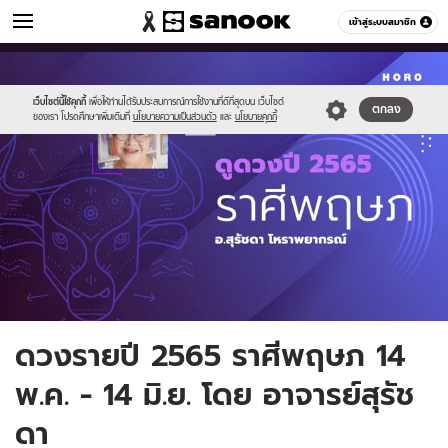
ดูดวง
เข้าสู่ระบบสมาชิก
หมวดอื่นๆ
//s.isanook.com/ho/0/ud/43/215353/horo3.jpg
Sanook
//s.isanook.com/sr/0/images/logo-
600
60
new-
sanook.png
เว็บไซต์นี้ใช้คุกกี้
เพื่อให้ท่านได้รับประสบการณ์การใช้งานที่ดีที่สุดบน เว็บไซต์
ตกลง
ของเรา โปรดศึกษาเพิ่มเติมที่
นโยบายความเป็นส่วนตัว
และ
นโยบายคุกกี้
ดวงรายปี 2565 ราศีพฤษภ 14
พ.ค. - 14 มิ.ย. โดย อาจารย์สุรัช
ดา