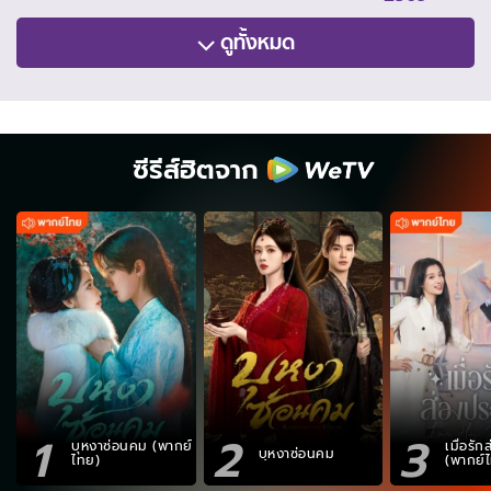
ดูทั้งหมด
ซีรีส์ฮิตจาก
1
2
3
บุหงาซ่อนคม (พากย์
เมื่อรั
บุหงาซ่อนคม
ไทย)
(พากย์