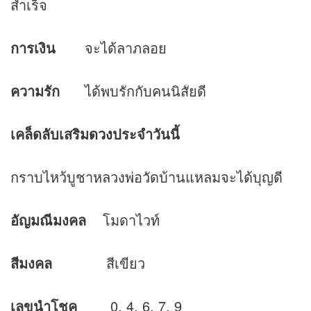
สำเร็จ
การเงิน
จะได้ลาภลอย
ความรัก
ได้พบรักกับคนนิสัยดี
เคล็ดลับเสริม
ดวง
ประจำวันนี้
กราบไหว้บูชาหลวงพ่อวัดบ้านแหลมจะได้บุญดี
อัญมณีมงคล
โมดาไวท์
สีมงคล
สีเขียว
เลขนำโชค
0, 4, 6, 7, 9