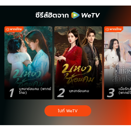
ซีรีส์ฮิตจาก
1
2
3
บุหงาซ่อนคม (พากย์
เมื่อรั
บุหงาซ่อนคม
ไทย)
(พากย์
ไปที่ WeTV