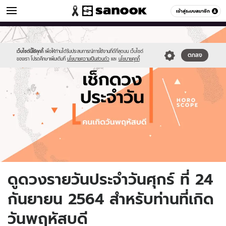
ดูดวง
เข้าสู่ระบบสมาชิก
หมวดอื่นๆ
//s.isanook.com/ho/0/ud/fxd/day/daily-
Sanook
//s.isanook.com/sr/0/images/logo-
600
60
horoscope-
new-
thursday.jpg
sanook.png
เว็บไซต์นี้ใช้คุกกี้
เพื่อให้ท่านได้รับประสบการณ์การใช้งานที่ดีที่สุดบน เว็บไซต์
ตกลง
ของเรา โปรดศึกษาเพิ่มเติมที่
นโยบายความเป็นส่วนตัว
และ
นโยบายคุกกี้
ดูดวงรายวันประจำวันศุกร์ ที่ 24
กันยายน 2564 สำหรับท่านที่เกิด
วันพฤหัสบดี