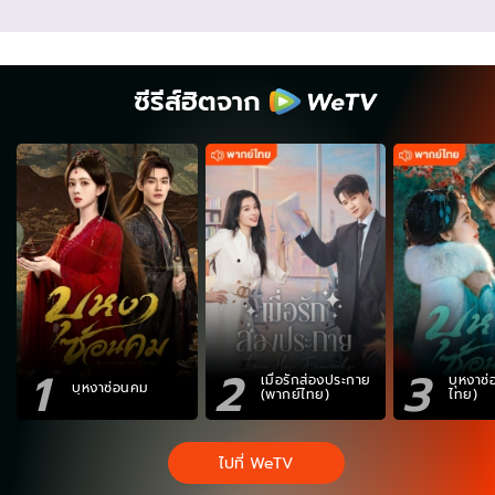
ซีรีส์ฮิตจาก
1
2
3
เมื่อรักส่องประกาย
บุหงาซ
บุหงาซ่อนคม
(พากย์ไทย)
ไทย)
ไปที่ WeTV