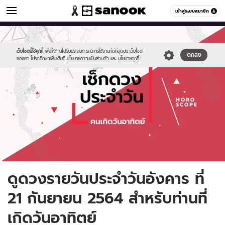
ดูดวง
เข้าสู่ระบบสมาชิก
หมวดอื่นๆ
//s.isanook.com/ho/0/ud/fxd/day/daily-
Sanook
//s.isanook.com/sr/0/images/logo-
600
60
horoscope-
new-
sunday.jpg
sanook.png
เว็บไซต์นี้ใช้คุกกี้
เพื่อให้ท่านได้รับประสบการณ์การใช้งานที่ดีที่สุดบน เว็บไซต์
ตกลง
ของเรา โปรดศึกษาเพิ่มเติมที่
นโยบายความเป็นส่วนตัว
และ
นโยบายคุกกี้
ดูดวงรายวันประจำวันอังคาร ที่
21 กันยายน 2564 สำหรับท่านที่
เกิดวันอาทิตย์