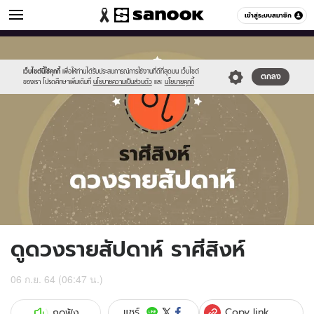
ดูดวง
เข้าสู่ระบบสมาชิก
หมวดอื่นๆ
//s.isanook.com/ho/0/ud/fxd/week/weekly-
Sanook
//s.isanook.com/sr/0/images/logo-
600
60
horoscope-
new-
leo_zodiac.jpg
sanook.png
เว็บไซต์นี้ใช้คุกกี้
เพื่อให้ท่านได้รับประสบการณ์การใช้งานที่ดีที่สุดบน เว็บไซต์
ตกลง
ของเรา โปรดศึกษาเพิ่มเติมที่
นโยบายความเป็นส่วนตัว
และ
นโยบายคุกกี้
ดูดวงรายสัปดาห์ ราศีสิงห์
06 ก.ย. 64 (06:47 น.)
Copy link
แชร์
กดฟัง