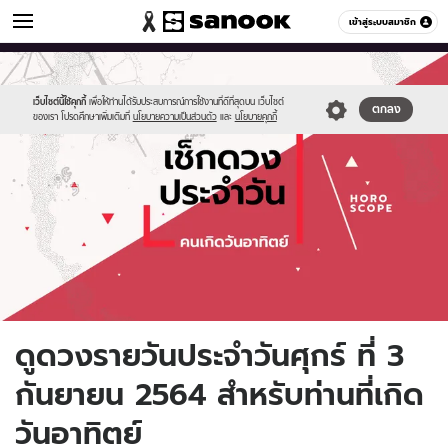
ดูดวง
เข้าสู่ระบบสมาชิก
หมวดอื่นๆ
//s.isanook.com/ho/0/ud/fxd/day/daily-
Sanook
//s.isanook.com/sr/0/images/logo-
600
60
horoscope-
new-
sunday.jpg
sanook.png
เว็บไซต์นี้ใช้คุกกี้
เพื่อให้ท่านได้รับประสบการณ์การใช้งานที่ดีที่สุดบน เว็บไซต์
ตกลง
ของเรา โปรดศึกษาเพิ่มเติมที่
นโยบายความเป็นส่วนตัว
และ
นโยบายคุกกี้
ดูดวงรายวันประจำวันศุกร์ ที่ 3
กันยายน 2564 สำหรับท่านที่เกิด
วันอาทิตย์