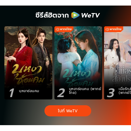
ซีรีส์ฮิตจาก
1
2
3
บุหงาซ่อนคม (พากย์
เมื่อรั
บุหงาซ่อนคม
ไทย)
(พากย์
ไปที่ WeTV