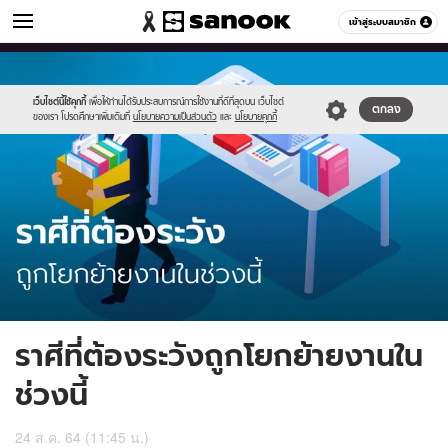
ดูดวง
เข้าสู่ระบบสมาชิก
หมวดอื่นๆ
//s.isanook.com/ho/0/ud/42/213081/484257.jpg
Sanook
//s.isanook.com/sr/0/images/logo-
600
60
new-
sanook.png
เว็บไซต์นี้ใช้คุกกี้
เพื่อให้ท่านได้รับประสบการณ์การใช้งานที่ดีที่สุดบน เว็บไซต์
ตกลง
ของเรา โปรดศึกษาเพิ่มเติมที่
นโยบายความเป็นส่วนตัว
และ
นโยบายคุกกี้
ราศีที่ต้องระวังถูกโยกย้ายงานใน
ช่วงนี้
24 ส.ค. 64 (11:45 น.)