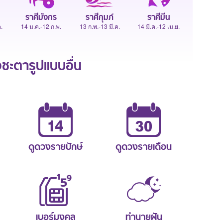
ราศีมังกร
ราศีกุมภ์
ราศีมีน
.
14 ม.ค.-12 ก.พ.
13 ก.พ.-13 มี.ค.
14 มี.ค.-12 เม.ย.
ะตารูปแบบอื่น
ดูดวงรายปักษ์
ดูดวงรายเดือน
เบอร์มงคล
ทำนายฝัน