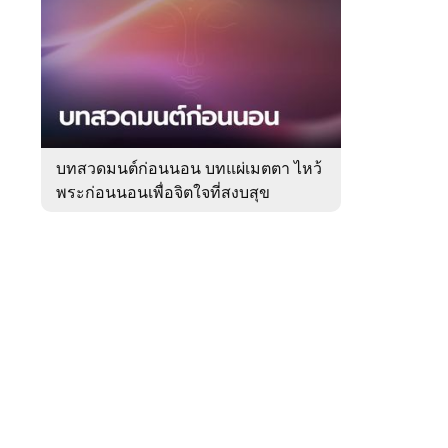
สัปดาห์
ของ
Sanook
ดูด
 WeTV
วง
บทสวดมนต์ก่อนนอน บทแผ่เมตตา ไหว้
พระก่อนนอนเพื่อจิตใจที่สงบสุข
ติดต่อโฆษณา
tencentthbd
sales@tencent.co.th
รา
ร้องเรียนเนื้อหาไม่เหมาะสม
แนะนำติชม แจ้งปัญหาการใช้งาน