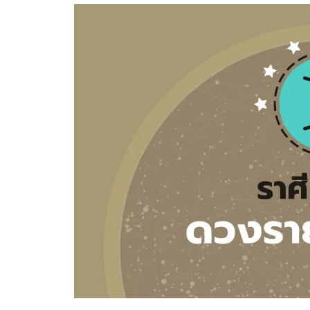
อัปเดตจีน
เช็กข่าวชัวร์
ติดตามสนุกโซเชี
ดาวน์โหลดสนุกแอปฟรี
สงวนลิขสิทธิ์ ©
2569
บริษัท อิมเมจ ฟิวเจอร์ (ประเทศไทย) จำกัด