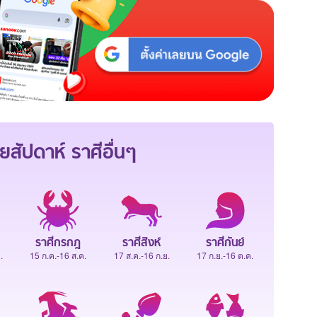
ยสัปดาห์
ราศีอื่นๆ
ราศีกรกฎ
ราศีสิงห์
ราศีกันย์
.
15 ก.ค.-16 ส.ค.
17 ส.ค.-16 ก.ย.
17 ก.ย.-16 ต.ค.