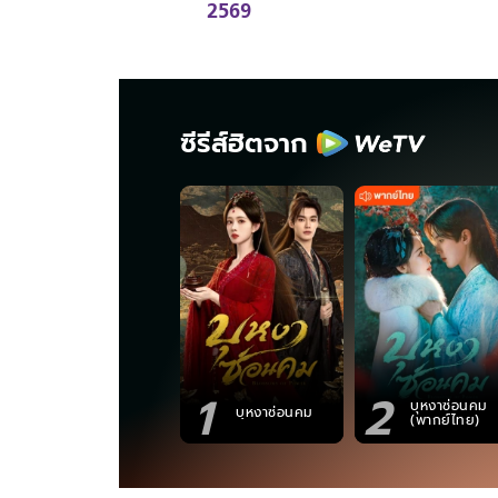
2569
ซีรีส์ฮิตจาก
1
2
บุหงาซ่อนคม
บุหงาซ่อนคม
(พากย์ไทย)