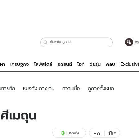
ตร
ีฬา
เศรษฐกิจ
ไลฟ์สไตล์
รถยนต์
ไอที
วัยรุ่น
คลิป
Exclusi
ตรวจหวย
ไลฟ์สไตล์
บันเทิงค
ยทายทัก
หมอดัง ดวงเด่น
ความเชื่อ
ดูดวงทั้งหมด
ผู้หญิง
หนัง-ละคร
ผู้ชาย
เพลง
ศีเมถุน
ย
วัยรุ่น
เกมส์
ไอที
คลิป
ก
+
-
ก
กดฟัง
รถยนต์
พอดแคสต์