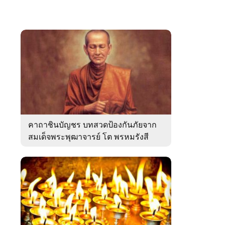
คาถาชินบัญชร บทสวดป้องกันภัยจาก
สมเด็จพระพุฒาจารย์ โต พรหมรังสี