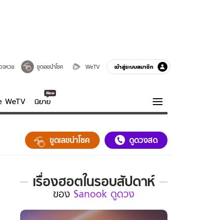
เข้าสู่ระบบสมาชิก
วจหวย
ขูดเลขนำโชค
WeTV
ve WeTV
นิยาย
รบรส
ความรู้รอบตัว
ขูดเลขนำโชค
ดูดวงสด
ฮาวทู
กูรู-รอบรู้
เรื่องฮอตในรอบสัปดาห์
เรื่อง
ของ
Sanook ดูดวง
ฮอต
ใน
รอบ