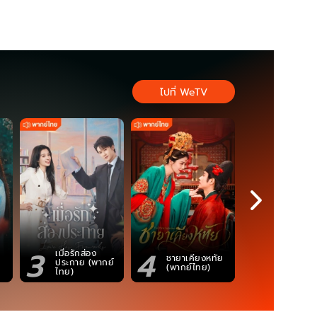
ไปที่ WeTV
3
4
5
เมื่อรักส่อง
ตำนานจอม
ชายาเคียงหทัย
ประกาย (พากย์
ภูตถังซาน
(พากย์ไทย)
ไทย)
(พากย์ไท