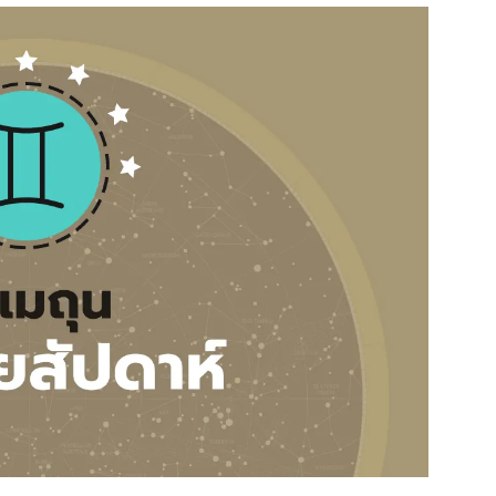
สุขภาพ
ดูทีวี
เที่ยว-กิน
WeTV
Tasteful Thailand
Exclusive
Sanook Choice
นิยาย
ยลได้ที่
ร่วมงานกับเ