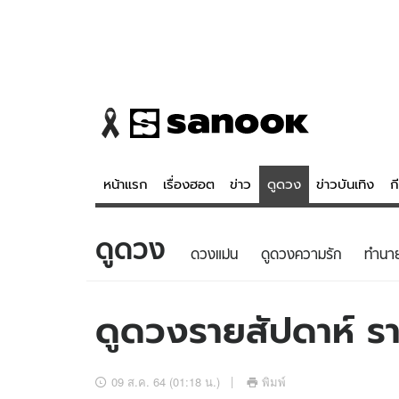
หน้าแรก
เรื่องฮอต
ข่าว
ดูดวง
ข่าวบันเทิง
ก
ดูดวง
ข่าว
ดูดวง - 
ดวงแม่น
ดูดวงความรัก
ทํานา
เรื่องฮอต
ดูดวง
ข่าว
หวยไทย
ดูดวงรายสัปดาห์ รา
ข่าวบันเทิง
สถิติหวยไท
ข่าวกีฬา
หวยลาว
09 ส.ค. 64 (01:18 น.)
พิมพ์
ข่าวเศรษฐกิจ