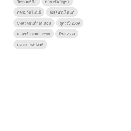
วิเคราะห์ชื่อ
คาถาชินบัญชร
ตัดผมวันไหนดี
ตัดเล็บวันไหนดี
บทสวดมนต์ก่อนนอน
ดูดวงปี 2569
คาถาท้าวเวสสุวรรณ
ปีชง 2569
ดูดวงรายสัปดาห์