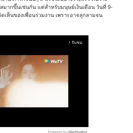
กขึ้นเช่นกัน แต่สำหรับมนุษย์เงินเดือน วันที่ 9-
ามคิดเห็นของเพื่อนร่วมงาน เพราะอาจลุกลามจน
รับชม
arrow_forward_ios
Powered by 
GliaStudios