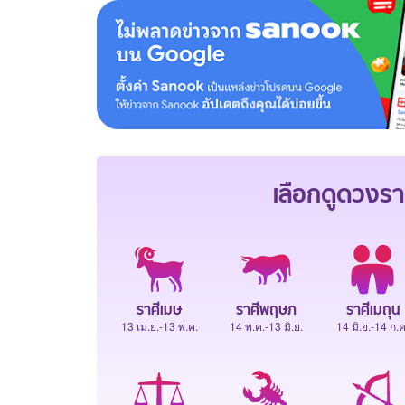
เลือกดู
ดวงรา
ราศีเมษ
ราศีพฤษภ
ราศีเมถุน
13 เม.ย.-13 พ.ค.
14 พ.ค.-13 มิ.ย.
14 มิ.ย.-14 ก.ค