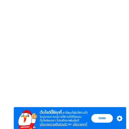
6
7
8
ยุทธ์
หากวินาทีนั้นไม่
หากวินาทีนั้นไม่
โลกอั
พบเธอ (พากย์
พบเธอ
แบบ (
ย)
ไทย)
เว็บไซต์นี้ใช้คุกกี้
เราใช้คุกกี้เพื่อให้ท่านได้
รับประสบการณ์การใช้งานที่ดีที่สุดบน
ตกลง
เว็บไซต์ของเรา โปรดศึกษาเพิ่มเติมที่
นโยบายความเป็นส่วนตัว
และ
นโยบายคุกกี้