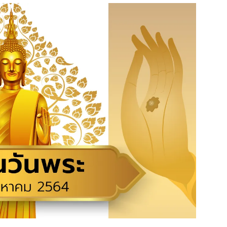
สุขภาพ
ดูทีวี
เที่ยว-กิน
WeTV
Tasteful Thailand
Exclusive
Sanook Choice
นิยาย
ยลได้ที่
ร่วมงานกับเ