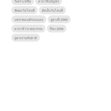
วิเคราะห์ชื่อ
คาถาชินบัญชร
ตัดผมวันไหนดี
ตัดเล็บวันไหนดี
บทสวดมนต์ก่อนนอน
ดูดวงปี 2569
คาถาท้าวเวสสุวรรณ
ปีชง 2569
ดูดวงรายสัปดาห์