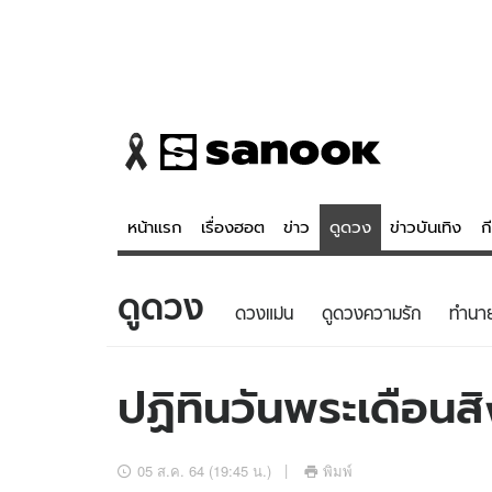
หน้าแรก
เรื่องฮอต
ข่าว
ดูดวง
ข่าวบันเทิง
ก
ดูดวง
ข่าว
ดูดวง - 
ดวงแม่น
ดูดวงความรัก
ทํานา
เรื่องฮอต
ดูดวง
ข่าว
หวยไทย
ปฏิทินวันพระเดือน
ข่าวบันเทิง
สถิติหวยไท
ข่าวกีฬา
หวยลาว
05 ส.ค. 64 (19:45 น.)
พิมพ์
ข่าวเศรษฐกิจ