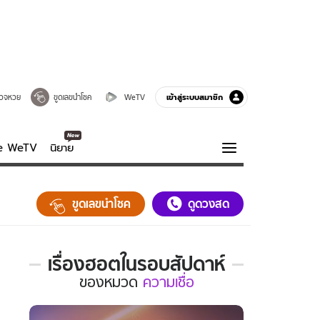
เข้าสู่ระบบสมาชิก
วจหวย
ขูดเลขนำโชค
WeTV
ve WeTV
นิยาย
รบรส
ความรู้รอบตัว
ขูดเลขนำโชค
ดูดวงสด
ฮาวทู
กูรู-รอบรู้
เรื่องฮอตในรอบสัปดาห์
เรื่อง
ของ
หมวด
ความเชื่อ
ฮอต
ใน
รอบ