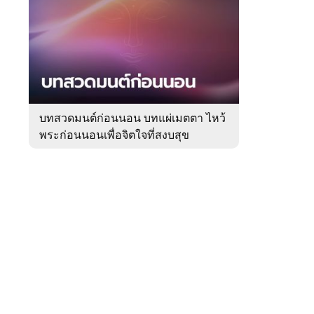
สัปดาห์
ของ
หมวด
ความ
 WeTV
เชื่อ
บทสวดมนต์ก่อนนอน บทแผ่เมตตา ไหว้
พระก่อนนอนเพื่อจิตใจที่สงบสุข
ติดต่อโฆษณา
tencentthbd
sales@tencent.co.th
รา
ร้องเรียนเนื้อหาไม่เหมาะสม
แนะนำติชม แจ้งปัญหาการใช้งาน