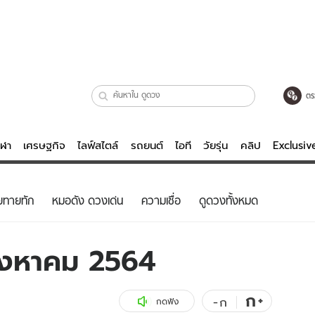
ตร
ีฬา
เศรษฐกิจ
ไลฟ์สไตล์
รถยนต์
ไอที
วัยรุ่น
คลิป
Exclusi
ตรวจหวย
ไลฟ์สไตล์
บันเทิงค
ยทายทัก
หมอดัง ดวงเด่น
ความเชื่อ
ดูดวงทั้งหมด
ผู้หญิง
หนัง-ละคร
ผู้ชาย
เพลง
สิงหาคม 2564
ย
วัยรุ่น
เกมส์
ไอที
คลิป
ก
+
-
ก
กดฟัง
รถยนต์
พอดแคสต์