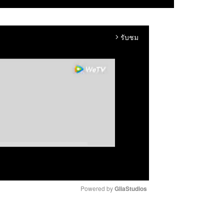
รับชม
arrow_forward_ios
Powered by 
GliaStudios
M