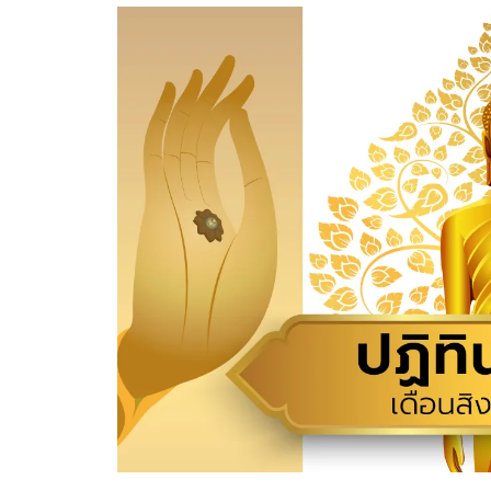
อัปเดตจีน
เช็กข่าวชัวร์
ติดตามสนุกโซเชี
ดาวน์โหลดสนุกแอปฟรี
สงวนลิขสิทธิ์ ©
2569
บริษัท อิมเมจ ฟิวเจอร์ (ประเทศไทย) จำกัด