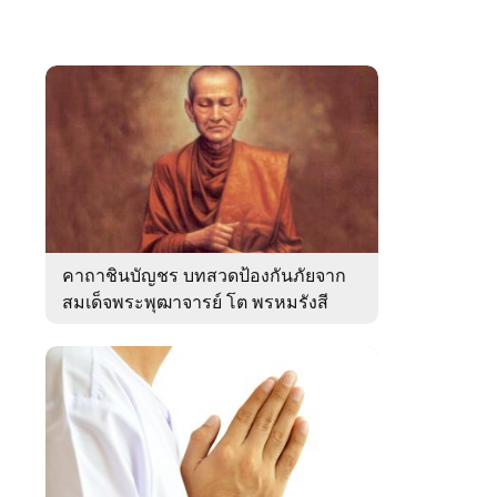
คาถาชินบัญชร บทสวดป้องกันภัยจาก
สมเด็จพระพุฒาจารย์ โต พรหมรังสี