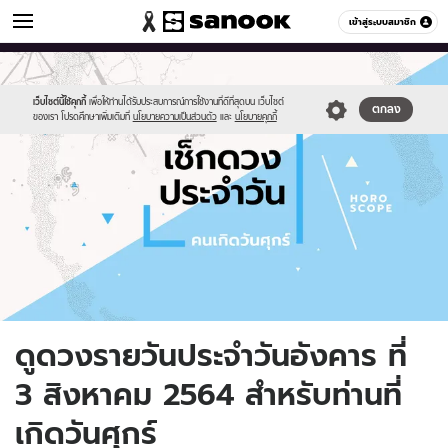
ดูดวง
เข้าสู่ระบบสมาชิก
หมวดอื่นๆ
//s.isanook.com/ho/0/ud/fxd/day/daily-
Sanook
//s.isanook.com/sr/0/images/logo-
600
60
horoscope-
new-
friday.jpg
sanook.png
เว็บไซต์นี้ใช้คุกกี้
เพื่อให้ท่านได้รับประสบการณ์การใช้งานที่ดีที่สุดบน เว็บไซต์
ตกลง
ของเรา โปรดศึกษาเพิ่มเติมที่
นโยบายความเป็นส่วนตัว
และ
นโยบายคุกกี้
ดูดวงรายวันประจำวันอังคาร ที่
3 สิงหาคม 2564 สำหรับท่านที่
เกิดวันศุกร์