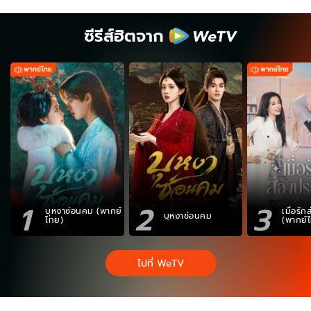
ซีรีส์ฮิตจาก
1
2
3
บุหงาซ่อนคม (พากย์
เมื่อรั
บุหงาซ่อนคม
ไทย)
(พากย์
ไปที่ WeTV