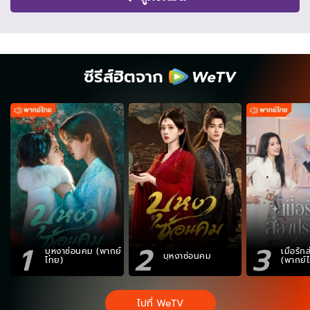
ซีรีส์ฮิตจาก
1
2
3
บุหงาซ่อนคม (พากย์
เมื่อรั
บุหงาซ่อนคม
ไทย)
(พากย์
ไปที่ WeTV