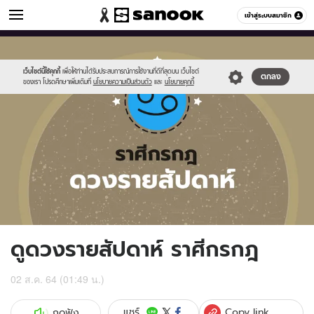
ดูดวง
เข้าสู่ระบบสมาชิก
หมวดอื่นๆ
//s.isanook.com/ho/0/ud/fxd/week/weekly-
Sanook
//s.isanook.com/sr/0/images/logo-
600
60
horoscope-
new-
cancer_zodia.jpg
sanook.png
เว็บไซต์นี้ใช้คุกกี้
เพื่อให้ท่านได้รับประสบการณ์การใช้งานที่ดีที่สุดบน เว็บไซต์
ตกลง
ของเรา โปรดศึกษาเพิ่มเติมที่
นโยบายความเป็นส่วนตัว
และ
นโยบายคุกกี้
ดูดวงรายสัปดาห์ ราศีกรกฎ
02 ส.ค. 64 (01:49 น.)
Copy link
แชร์
กดฟัง