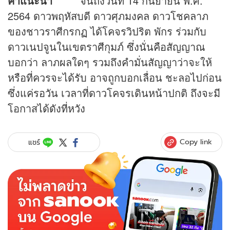
คำแนะนำ
จนถึงวันที่ 14 กันยายน พ.ศ.
2564 ดาวพฤหัสบดี ดาวศุภมงคล ดาวโชคลาภ
ของชาวราศีกรกฏ ได้โคจรวิปริต พักร ร่วมกับ
ดาวเนปจูนในเขตราศีกุมภ์ ซึ่งนั่นคือสัญญาณ
บอกว่า ลาภผลใดๆ รวมถึงคำมั่นสัญญาว่าจะให้
หรือที่ควรจะได้รับ อาจถูกบอกเลื่อน ชะลอไปก่อน
ซึ่งแค่รอวัน เวลาที่ดาวโคจรเดินหน้าปกติ ถึงจะมี
โอกาสได้ดังที่หวัง
Copy link
แชร์