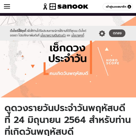
ดูดวง
เข้าสู่ระบบสมาชิก
หมวดอื่นๆ
//s.isanook.com/ho/0/ud/fxd/day/daily-
Sanook
//s.isanook.com/sr/0/images/logo-
600
60
horoscope-
new-
thursday.jpg
sanook.png
เว็บไซต์นี้ใช้คุกกี้
เพื่อให้ท่านได้รับประสบการณ์การใช้งานที่ดีที่สุดบน เว็บไซต์
ตกลง
ของเรา โปรดศึกษาเพิ่มเติมที่
นโยบายความเป็นส่วนตัว
และ
นโยบายคุกกี้
ดูดวงรายวันประจำวันพฤหัสบดี
ที่ 24 มิถุนายน 2564 สำหรับท่าน
ที่เกิดวันพฤหัสบดี