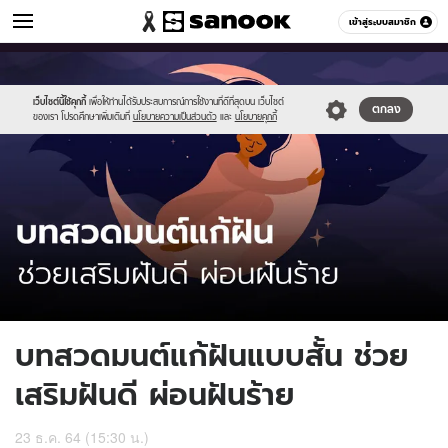
ดูดวง
เข้าสู่ระบบสมาชิก
หมวดอื่นๆ
//s.isanook.com/ho/0/ud/41/208281/146416.jpg
Sanook
//s.isanook.com/sr/0/images/logo-
600
60
new-
sanook.png
เว็บไซต์นี้ใช้คุกกี้
เพื่อให้ท่านได้รับประสบการณ์การใช้งานที่ดีที่สุดบน เว็บไซต์
ตกลง
ของเรา โปรดศึกษาเพิ่มเติมที่
นโยบายความเป็นส่วนตัว
และ
นโยบายคุกกี้
บทสวดมนต์แก้ฝันแบบสั้น ช่วย
เสริมฝันดี ผ่อนฝันร้าย
23 ธ.ค. 64 (15:30 น.)