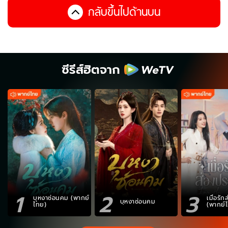
กลับขึ้นไปด้านบน
ซีรีส์ฮิตจาก
1
2
3
บุหงาซ่อนคม (พากย์
เมื่อรั
บุหงาซ่อนคม
ไทย)
(พากย์