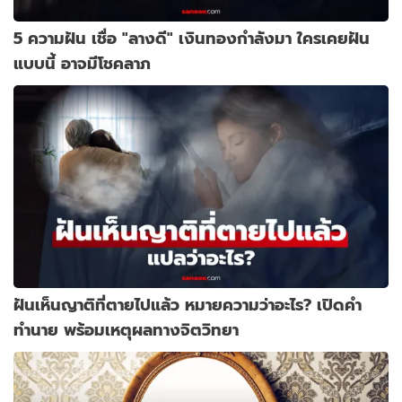
5 ความฝัน เชื่อ "ลางดี" เงินทองกำลังมา ใครเคยฝัน
แบบนี้ อาจมีโชคลาภ
ฝันเห็นญาติที่ตายไปแล้ว หมายความว่าอะไร? เปิดคำ
ทำนาย พร้อมเหตุผลทางจิตวิทยา