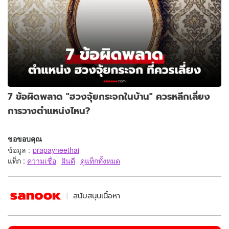
7 ข้อผิดพลาด "ฮวงจุ้ยกระจกในบ้าน" ควรหลีกเลี่ยง
การวางตำแหน่งไหน?
ขอขอบคุณ
ข้อมูล
:
prapayneethai
แท็ก :
ความเชื่อ
ฝันดี
ดูแท็กทั้งหมด
สนับสนุนเนื้อหา