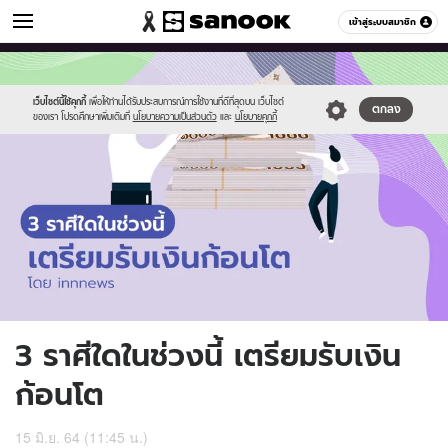
ดูดวง
เข้าสู่ระบบสมาชิก
หมวดอื่นๆ
//s.isanook.com/ho/0/ud/41/208089/horo(24).jpg
Sanook
//s.isanook.com/sr/0/images/logo-
600
60
new-
sanook.png
เว็บไซต์นี้ใช้คุกกี้
เพื่อให้ท่านได้รับประสบการณ์การใช้งานที่ดีที่สุดบน เว็บไซต์
ตกลง
ของเรา โปรดศึกษาเพิ่มเติมที่
นโยบายความเป็นส่วนตัว
และ
นโยบายคุกกี้
3 ราศีใดในช่วงนี้ เตรียมรับเงิน
ก้อนโต
15 มิ.ย. 64 (11:45 น.)