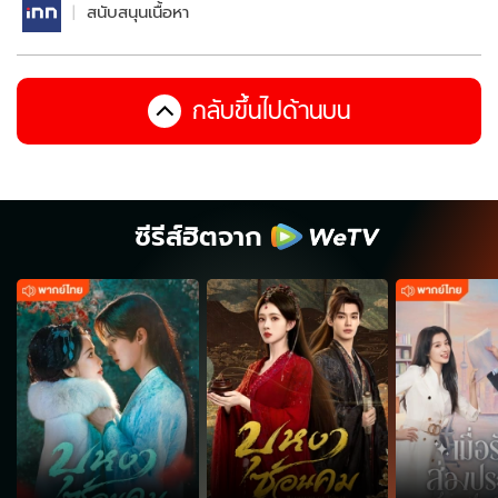
สนับสนุนเนื้อหา
กลับขึ้นไปด้านบน
ซีรีส์ฮิตจาก