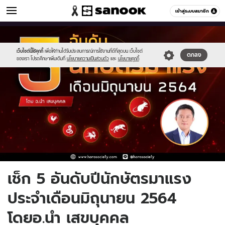
ดูดวง
เข้าสู่ระบบสมาชิก
หมวดอื่นๆ
//s.isanook.com/ho/0/ud/41/207993/newproject-
Sanook
//s.isanook.com/sr/0/images/logo-
600
60
2021-
new-
06-
sanook.png
เว็บไซต์นี้ใช้คุกกี้
เพื่อให้ท่านได้รับประสบการณ์การใช้งานที่ดีที่สุดบน เว็บไซต์
ตกลง
ของเรา โปรดศึกษาเพิ่มเติมที่
นโยบายความเป็นส่วนตัว
และ
นโยบายคุกกี้
09t0143.jpg
เช็ก 5 อันดับปีนักษัตรมาแรง
ประจำเดือนมิถุนายน 2564
โดยอ.นำ เสขบุคคล