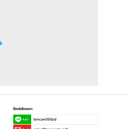
 WeTV
ติดต่อโฆษณา
tencentthbd
sales@tencent.co.th
รา
ร้องเรียนเนื้อหาไม่เหมาะสม
แนะนำติชม แจ้งปัญหาการใช้งาน
ติดต่อโฆษณา
tencentthbd
Add