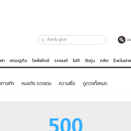
ตร
ีฬา
เศรษฐกิจ
ไลฟ์สไตล์
รถยนต์
ไอที
วัยรุ่น
คลิป
Exclusi
ตรวจหวย
ไลฟ์สไตล์
บันเทิงค
ยทายทัก
หมอดัง ดวงเด่น
ความเชื่อ
ดูดวงทั้งหมด
ผู้หญิง
หนัง-ละคร
ผู้ชาย
เพลง
ย
วัยรุ่น
เกมส์
500
ไอที
คลิป
รถยนต์
พอดแคสต์