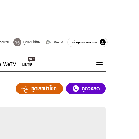
เข้าสู่ระบบสมาชิก
วจหวย
ขูดเลขนำโชค
WeTV
ve WeTV
นิยาย
รบรส
ความรู้รอบตัว
ขูดเลขนำโชค
ดูดวงสด
ฮาวทู
กูรู-รอบรู้