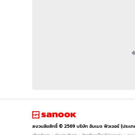
อัปเดตจีน
เช็กข่าวชัวร์
ติดตามสนุกโซเชี
ดาวน์โหลดสนุกแอปฟรี
สงวนลิขสิทธิ์ ©
2569
บริษัท อิมเมจ ฟิวเจอร์ (ประเทศไทย) จำกัด
สงวนลิขสิทธิ์ ©
2569
บริษัท อิมเมจ ฟิวเจอร์ (ประเ