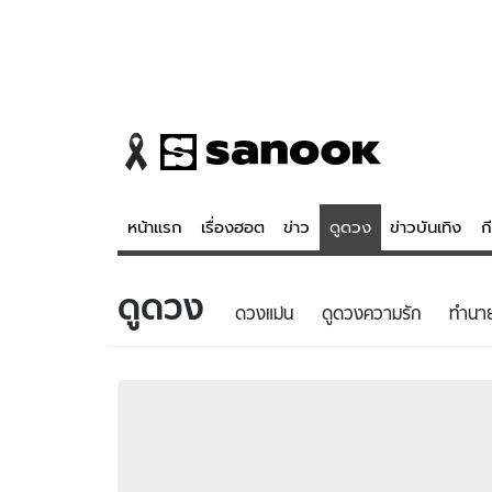
หน้าแรก
เรื่องฮอต
ข่าว
ดูดวง
ข่าวบันเทิง
ก
ดูดวง
ข่าว
ดูดวง - 
ดวงแม่น
ดูดวงความรัก
ทํานา
เรื่องฮอต
ดูดวง
ข่าว
หวยไทย
ข่าวบันเทิง
สถิติหวยไท
ข่าวกีฬา
หวยลาว
ข่าวเศรษฐกิจ