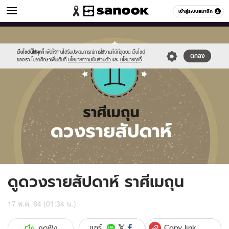
ดูดวง
เข้าสู่ระบบสมาชิก
หมวดอื่นๆ
//s.isanook.com/ho/0/ud/fxd/week/weekly-
Sanook
//s.isanook.com/sr/0/images/logo-
600
60
horoscope-
new-
gemini_zodia.jpg
sanook.png
เว็บไซต์นี้ใช้คุกกี้
เพื่อให้ท่านได้รับประสบการณ์การใช้งานที่ดีที่สุดบน เว็บไซต์
ตกลง
ของเรา โปรดศึกษาเพิ่มเติมที่
นโยบายความเป็นส่วนตัว
และ
นโยบายคุกกี้
ดูดวงรายสัปดาห์ ราศีเมถุน
17 พ.ค. 64 (01:34 น.)
Copy link
แชร์
กดฟัง