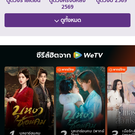
ดูดวงรายเดือน
ดูดวงครึ่งปีหลัง
ดูดวงปี 2569
2569
ดูทั้งหมด
ซีรีส์ฮิตจาก
1
2
3
บุหงาซ่อนคม (พากย์
เมื่อรั
บุหงาซ่อนคม
ไทย)
(พากย์