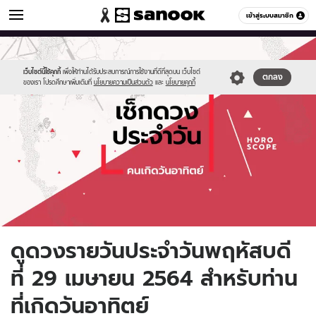
ดูดวง
เข้าสู่ระบบสมาชิก
หมวดอื่นๆ
//s.isanook.com/ho/0/ud/fxd/day/daily-
Sanook
//s.isanook.com/sr/0/images/logo-
600
60
horoscope-
new-
sunday.jpg
sanook.png
เว็บไซต์นี้ใช้คุกกี้
เพื่อให้ท่านได้รับประสบการณ์การใช้งานที่ดีที่สุดบน เว็บไซต์
ตกลง
ของเรา โปรดศึกษาเพิ่มเติมที่
นโยบายความเป็นส่วนตัว
และ
นโยบายคุกกี้
ดูดวงรายวันประจำวันพฤหัสบดี
ที่ 29 เมษายน 2564 สำหรับท่าน
ที่เกิดวันอาทิตย์