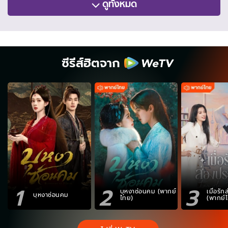
ดูทั้งหมด
ซีรีส์ฮิตจาก
1
2
3
บุหงาซ่อนคม (พากย์
เมื่อรั
บุหงาซ่อนคม
ไทย)
(พากย์