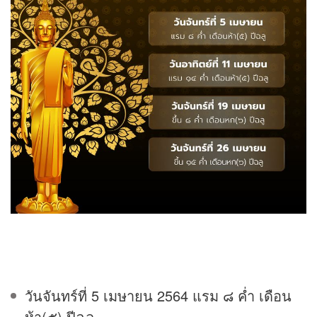
วันจันทร์ที่ 5 เมษายน 2564 แรม ๘ ค่ำ เดือน
ห้า(๕) ปีฉลู