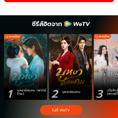
ซีรีส์ฮิตจาก
1
2
3
บุหงาซ่อนคม (พากย์
เมื่อรั
บุหงาซ่อนคม
ไทย)
(พากย์
ไปที่ WeTV