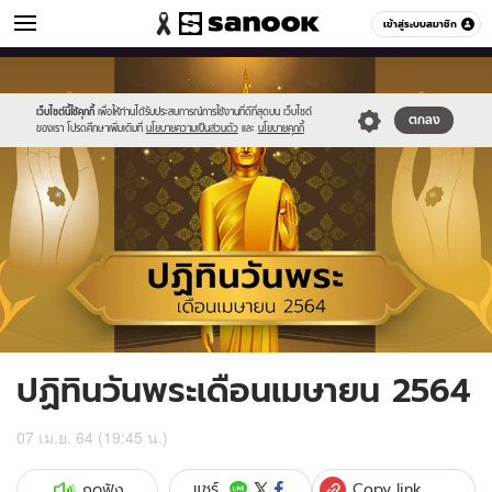
ดูดวง
เข้าสู่ระบบสมาชิก
หมวดอื่นๆ
//s.isanook.com/ho/0/ud/40/203681/587122.jpg
Sanook
//s.isanook.com/sr/0/images/logo-
600
60
new-
sanook.png
เว็บไซต์นี้ใช้คุกกี้
เพื่อให้ท่านได้รับประสบการณ์การใช้งานที่ดีที่สุดบน เว็บไซต์
ตกลง
ของเรา โปรดศึกษาเพิ่มเติมที่
นโยบายความเป็นส่วนตัว
และ
นโยบายคุกกี้
ปฏิทินวันพระเดือนเมษายน 2564
07 เม.ย. 64 (19:45 น.)
Copy link
แชร์
กดฟัง