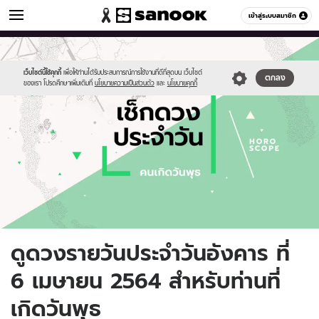
ดูดวง
เข้าสู่ระบบสมาชิก
หมวดอื่นๆ
//s.isanook.com/ho/0/ud/fxd/day/daily-
Sanook
//s.isanook.com/sr/0/images/logo-
600
60
horoscope-
new-
wednesday.jpg
sanook.png
เว็บไซต์นี้ใช้คุกกี้
เพื่อให้ท่านได้รับประสบการณ์การใช้งานที่ดีที่สุดบน เว็บไซต์
ตกลง
ของเรา โปรดศึกษาเพิ่มเติมที่
นโยบายความเป็นส่วนตัว
และ
นโยบายคุกกี้
ดูดวงรายวันประจำวันอังคาร ที่
6 เมษายน 2564 สำหรับท่านที่
เกิดวันพุธ