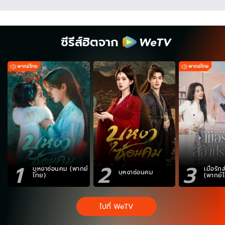
ซีรีส์ฮิตจาก
1
2
3
บุหงาซ่อนคม (พากย์
เมื่อรั
บุหงาซ่อนคม
ไทย)
(พากย์
ไปที่ WeTV