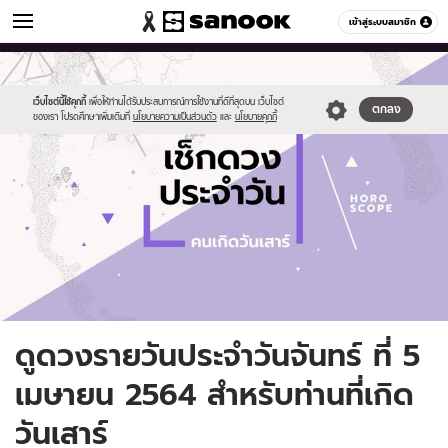
ดูดวง
เข้าสู่ระบบสมาชิก
หมวดอื่นๆ
//s.isanook.com/ho/0/ud/fxd/day/daily-
Sanook
//s.isanook.com/sr/0/images/logo-
600
60
horoscope-
new-
saturday.jpg
sanook.png
เว็บไซต์นี้ใช้คุกกี้
เพื่อให้ท่านได้รับประสบการณ์การใช้งานที่ดีที่สุดบน เว็บไซต์
ตกลง
ของเรา โปรดศึกษาเพิ่มเติมที่
นโยบายความเป็นส่วนตัว
และ
นโยบายคุกกี้
ดูดวงรายวันประจำวันจันทร์ ที่ 5
เมษายน 2564 สำหรับท่านที่เกิด
วันเสาร์