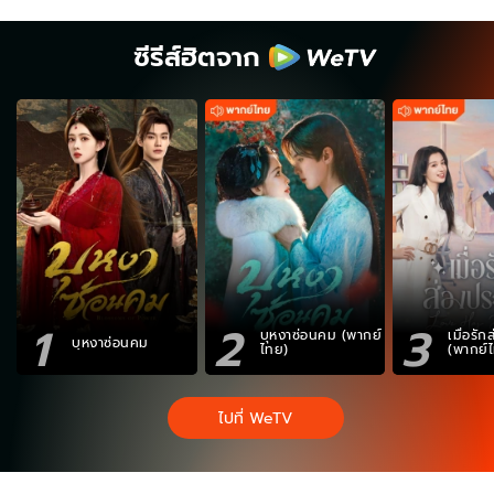
ซีรีส์ฮิตจาก
1
2
3
บุหงาซ่อนคม (พากย์
เมื่อรั
บุหงาซ่อนคม
ไทย)
(พากย์
ไปที่ WeTV