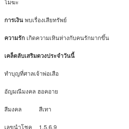
โมฆะ
การเงิน
พบเรื่องเสียทรัพย์
ความรัก
เกิดความเหินห่างกับคนรักมากขึ้น
เคล็ดลับเสริม
ดวง
ประจำวันนี้
ทำบุญที่ศาลเจ้าพ่อเสือ
อัญมณีมงคล ฮอคอาย
สีมงคล สีเทา
เลขนำโชค 1,5,6,9