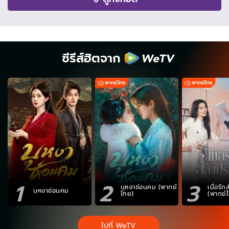
ซีรีส์ฮิตจาก
1
2
3
บุหงาซ่อนคม (พากย์
เมื่อรั
บุหงาซ่อนคม
ไทย)
(พากย์
ไปที่ WeTV