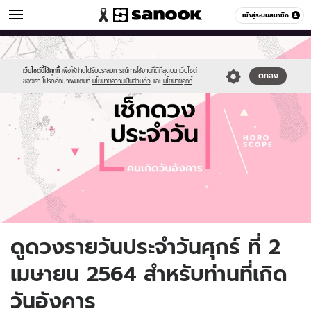
ดูดวง
เข้าสู่ระบบสมาชิก
หมวดอื่นๆ
//s.isanook.com/ho/0/ud/fxd/day/daily-
Sanook
//s.isanook.com/sr/0/images/logo-
600
60
horoscope-
new-
tuesday.jpg
sanook.png
เว็บไซต์นี้ใช้คุกกี้
เพื่อให้ท่านได้รับประสบการณ์การใช้งานที่ดีที่สุดบน เว็บไซต์
ตกลง
ของเรา โปรดศึกษาเพิ่มเติมที่
นโยบายความเป็นส่วนตัว
และ
นโยบายคุกกี้
ดูดวงรายวันประจำวันศุกร์ ที่ 2
เมษายน 2564 สำหรับท่านที่เกิด
วันอังคาร